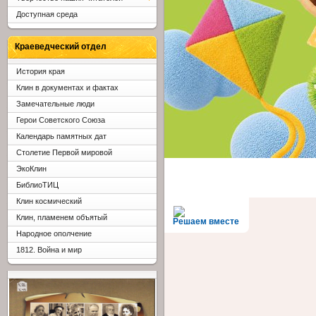
Доступная среда
Краеведческий отдел
История края
Клин в документах и фактах
Замечательные люди
Герои Советского Союза
Календарь памятных дат
Столетие Первой мировой
ЭкоКлин
БиблиоТИЦ
Клин космический
Клин, пламенем объятый
Решаем вместе
Народное ополчение
1812. Война и мир