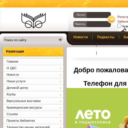
Логин:
Регист
Забыли
Пароль:
Чуж
Библиотеки
Новости
Подкасты
Би
Клина. Клинская
Верс
слаб
ЦБС.
Профсоюз
Вопросы и отв
Навигация
Главная
О ЦБС
Добро пожалова
Новости
Наши услуги
Телефон для 
Деловой центр
Клубы
Виртуальные выставки
Краеведческие ресурсы
Ссылки
Проекты библиотек
Творчество наших читателей