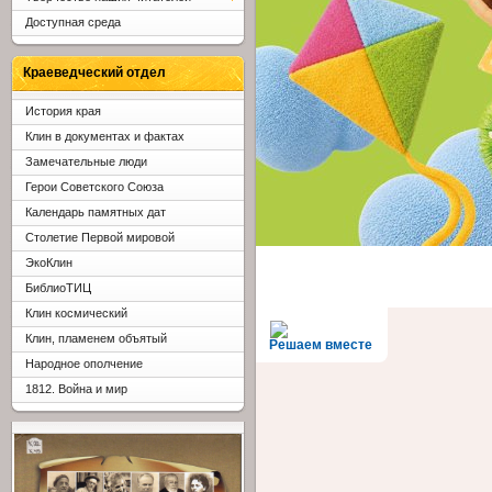
Доступная среда
Краеведческий отдел
История края
Клин в документах и фактах
Замечательные люди
Герои Советского Союза
Календарь памятных дат
Столетие Первой мировой
ЭкоКлин
БиблиоТИЦ
Клин космический
Клин, пламенем объятый
Решаем вместе
Народное ополчение
1812. Война и мир