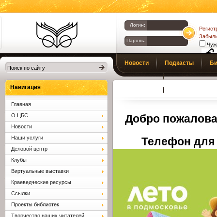
Логин:
Регист
Забыли
Пароль:
Чуж
Библиотеки
Новости
Подкасты
Би
Клина. Клинская
Верс
слаб
ЦБС.
Профсоюз
Вопросы и отв
Навигация
Главная
О ЦБС
Добро пожалова
Новости
Наши услуги
Телефон для 
Деловой центр
Клубы
Виртуальные выставки
Краеведческие ресурсы
Ссылки
Проекты библиотек
Творчество наших читателей