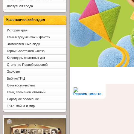
Доступная среда
Краеведческий отдел
История края
Клин в документах и фактах
Замечательные люди
Герои Советского Союза
Календарь памятных дат
Столетие Первой мировой
ЭкоКлин
БиблиоТИЦ
Клин космический
Клин, пламенем объятый
Решаем вместе
Народное ополчение
1812. Война и мир