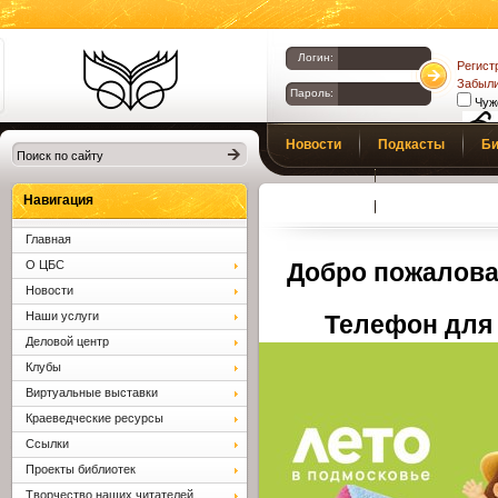
Логин:
Регист
Забыли
Пароль:
Чуж
Библиотеки
Новости
Подкасты
Би
Клина. Клинская
Верс
слаб
ЦБС.
Профсоюз
Вопросы и отв
Навигация
Главная
О ЦБС
Добро пожалова
Новости
Наши услуги
Телефон для 
Деловой центр
Клубы
Виртуальные выставки
Краеведческие ресурсы
Ссылки
Проекты библиотек
Творчество наших читателей