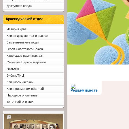
Доступная среда
Краеведческий отдел
История края
Клин в документах и фактах
Замечательные люди
Герои Советского Союза
Календарь памятных дат
Столетие Первой мировой
ЭкоКлин
БиблиоТИЦ
Клин космический
Клин, пламенем объятый
Решаем вместе
Народное ополчение
1812. Война и мир