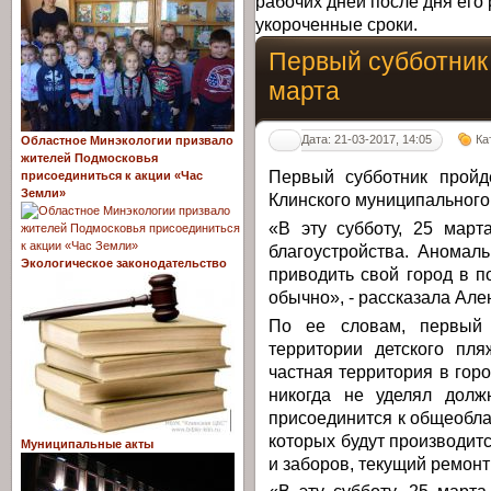
рабочих дней после дня его 
укороченные сроки.
Первый субботник 
марта
Дата: 21-03-2017, 14:05
Ка
Областное Минэкологии призвало
жителей Подмосковья
Первый субботник пройд
присоединиться к акции «Час
Земли»
Клинского муниципального
«В эту субботу, 25 март
благоустройства. Аномал
Экологическое законодательство
приводить свой город в п
обычно», - рассказала Але
По ее словам, первый 
территории детского пл
частная территория в горо
никогда не уделял долж
присоединится к общеобла
которых будут производит
Муниципальные акты
и заборов, текущий ремонт 