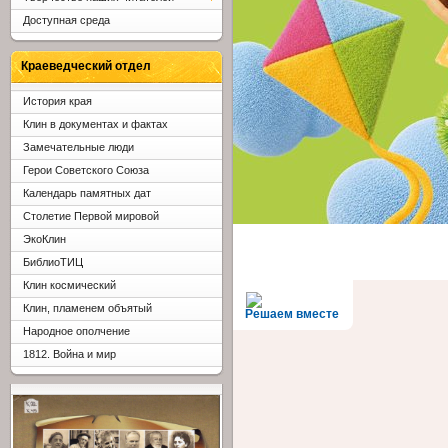
Доступная среда
Краеведческий отдел
История края
Клин в документах и фактах
Замечательные люди
Герои Советского Союза
Календарь памятных дат
Столетие Первой мировой
ЭкоКлин
БиблиоТИЦ
Клин космический
Клин, пламенем объятый
Решаем вместе
Народное ополчение
1812. Война и мир