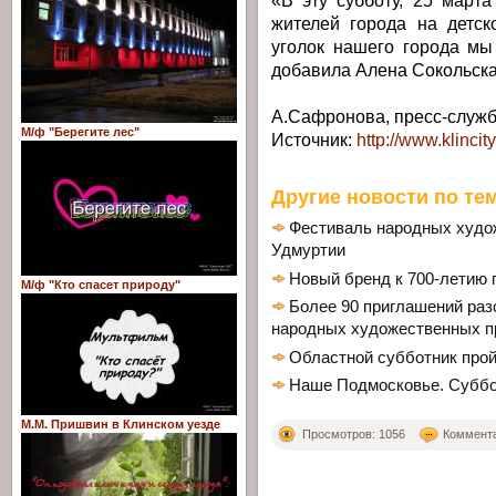
«В эту субботу, 25 март
жителей города на детск
уголок нашего города мы
добавила Алена Сокольска
А.Сафронова, пресс-служ
М/ф "Берегите лес"
Источник:
http://www.klincity
Другие новости по тем
Фестиваль народных худо
Удмуртии
Новый бренд к 700-летию 
М/ф "Кто спасет природу"
Более 90 приглашений раз
народных художественных п
Областной субботник прой
Наше Подмосковье. Суббо
М.М. Пришвин в Клинском уезде
Просмотров: 1056
Комментар