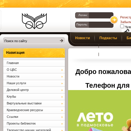
Логин:
Регист
Забыли
Пароль:
Чуж
Библиотеки
Новости
Подкасты
Би
Клина. Клинская
Верс
слаб
ЦБС.
Профсоюз
Вопросы и отв
Навигация
Главная
О ЦБС
Добро пожалова
Новости
Наши услуги
Телефон для 
Деловой центр
Клубы
Виртуальные выставки
Краеведческие ресурсы
Ссылки
Проекты библиотек
Творчество наших читателей