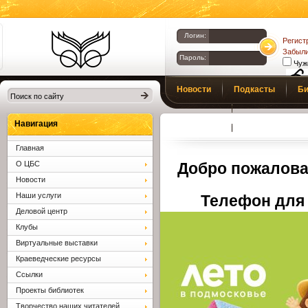
Логин:
Регист
Забыли
Пароль:
Чуж
Библиотеки
Новости
Подкасты
Би
Клина. Клинская
Верс
слаб
ЦБС.
Профсоюз
Вопросы и отв
Навигация
Главная
О ЦБС
Добро пожалова
Новости
Наши услуги
Телефон для 
Деловой центр
Клубы
Виртуальные выставки
Краеведческие ресурсы
Ссылки
Проекты библиотек
Творчество наших читателей