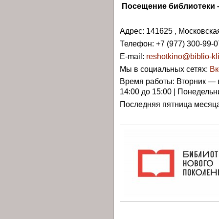
Посещение библиотеки –
Адрес: 141625 , Московская
Телефон:
+7 (977) 300-99-0
E-mail:
reshotkino@biblio-kli
Мы в социальных сетях:
Вк
Время работы: Вторник — в
14:00 до 15:00 | Понедель
Последняя пятница месяца