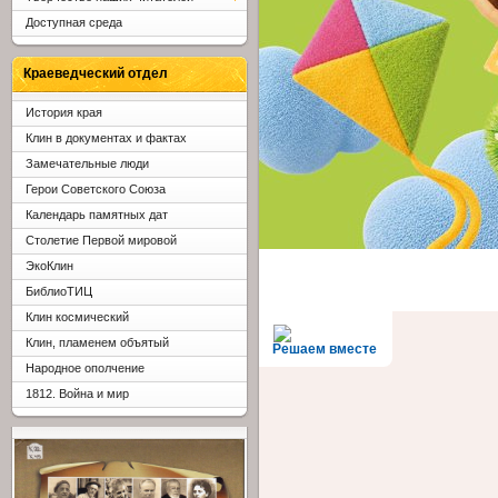
Доступная среда
Краеведческий отдел
История края
Клин в документах и фактах
Замечательные люди
Герои Советского Союза
Календарь памятных дат
Столетие Первой мировой
ЭкоКлин
БиблиоТИЦ
Клин космический
Клин, пламенем объятый
Решаем вместе
Народное ополчение
1812. Война и мир