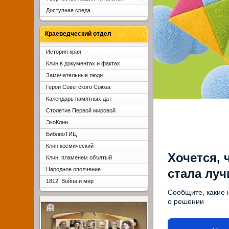
Доступная среда
Краеведческий отдел
История края
Клин в документах и фактах
Замечательные люди
Герои Советского Союза
Календарь памятных дат
Столетие Первой мировой
ЭкоКлин
БиблиоТИЦ
Клин космический
Хочется, 
Клин, пламенем объятый
Народное ополчение
стала лу
1812. Война и мир
Сообщите, какие 
о решении