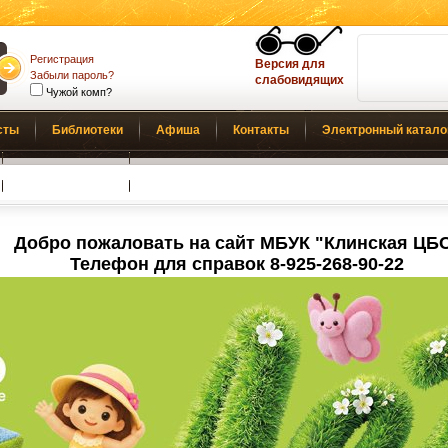
Регистрация
Версия для
Забыли пароль?
слабовидящих
Чужой комп?
сты
Библиотеки
Афиша
Контакты
Электронный катало
Обратная связь
Добро пожаловать на сайт МБУК "Клинская ЦБ
Телефон для справок 8-925-268-90-22