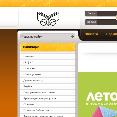
Логин:
Пароль:
Библиотеки
Новости
Подка
Клина. Клинская
ЦБС.
Вопросы и ответы
Навигация
Главная
О ЦБС
Новости
Наши услуги
Деловой центр
Клубы
Виртуальные выставки
Краеведческие ресурсы
Ссылки
Проекты библиотек
Творчество наших читателей