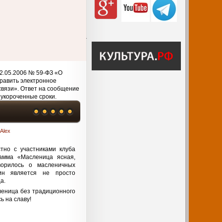
2.05.2006 № 59-ФЗ «О
равить электронное
связи». Ответ на сообщение
 укороченные сроки.
:
Alex
тно с участниками клуба
амма «Масленица ясная,
ворилось о масленичных
ин является не просто
а.
сленица без традиционного
ь на славу!