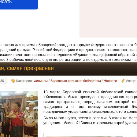
исать
начена для приема обращений граждан в порядке Федерального закона от 0
бращений граждан Российской Федерации» и предоставляет возможность нап
изации пилотного проекта по внедрению «Единого окна цифровой обратной 
ее 8 рабочих дней после дня его регистрации, а по отдельным тематикам – в
я, самая прекрасная
:30
Категория:
Филиалы
/
Биревская сельская библиотека
/
Новости
Автор
13 марта Бирёвской сельской библиотекой совмес
«Хозяюшка» была проведена праздничная прогр
самая прекрасная», перед началом которой го
традициях и о том, почему масленичный бл
праздничным угощением, а символом золотого солнц
Было много шуток, песен и веселья. А какая же Ма
угощения – блинов?! Блины с вареньем, икрой удалис