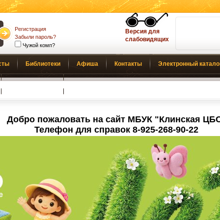
Регистрация
Версия для
Забыли пароль?
слабовидящих
Чужой комп?
сты
Библиотеки
Афиша
Контакты
Электронный катало
Обратная связь
Добро пожаловать на сайт МБУК "Клинская ЦБ
Телефон для справок 8-925-268-90-22