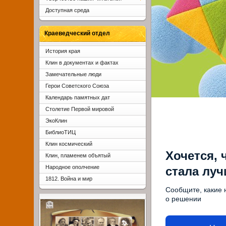
Доступная среда
Краеведческий отдел
История края
Клин в документах и фактах
Замечательные люди
Герои Советского Союза
Календарь памятных дат
Столетие Первой мировой
ЭкоКлин
БиблиоТИЦ
Клин космический
Хочется, 
Клин, пламенем объятый
Народное ополчение
стала лу
1812. Война и мир
Сообщите, какие 
о решении