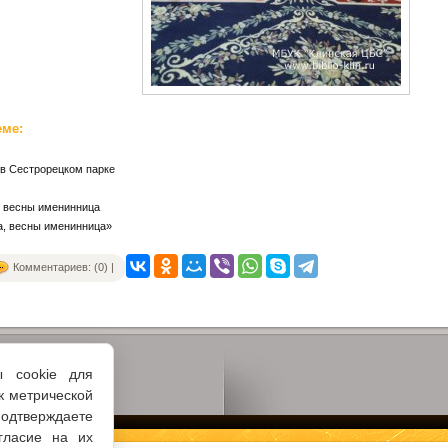
еме:
в Сестрорецком парке
, весны именинница
а, весны именинница»
Комментариев: (0) |
ы cookie для
к метрической
одтверждаете
гласие на их