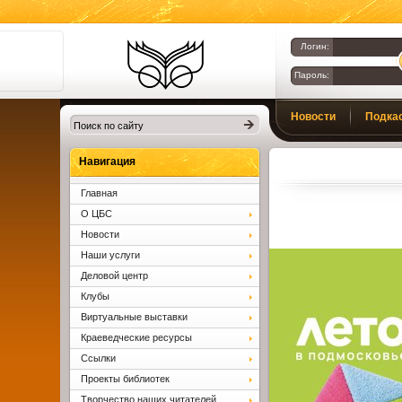
Логин:
Пароль:
Библиотеки
Новости
Подка
Клина. Клинская
ЦБС.
Вопросы и ответы
Навигация
Главная
О ЦБС
Новости
Наши услуги
Деловой центр
Клубы
Виртуальные выставки
Краеведческие ресурсы
Ссылки
Проекты библиотек
Творчество наших читателей