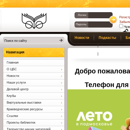
Логин:
Регист
Забыли
Пароль:
Чуж
Библиотеки
Новости
Подкасты
Би
Клина. Клинская
Верс
слаб
ЦБС.
Профсоюз
Вопросы и отв
Навигация
Главная
О ЦБС
Добро пожалова
Новости
Наши услуги
Телефон для 
Деловой центр
Клубы
Виртуальные выставки
Краеведческие ресурсы
Ссылки
Проекты библиотек
Творчество наших читателей