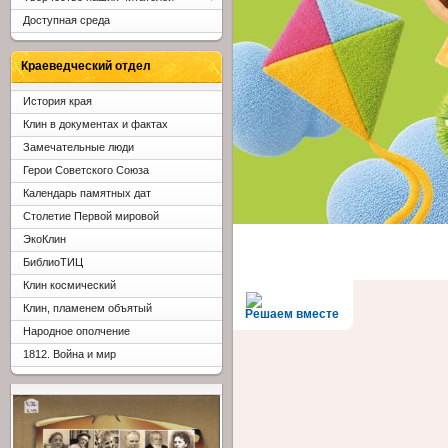
Доступная среда
Краеведческий отдел
История края
Клин в документах и фактах
Замечательные люди
Герои Советского Союза
Календарь памятных дат
Столетие Первой мировой
ЭкоКлин
БиблиоТИЦ
Клин космический
Клин, пламенем объятый
Решаем вместе
Народное ополчение
1812. Война и мир