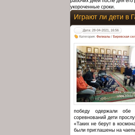
рабочих дней после дня его 
укороченные сроки.
Играют ли дети в 
Дата: 28-04-2021, 16:56
Категория:
Филиалы
/
Биревская се
победу одержали обе 
соревнований дети просл
«Таких не берут в космон
были приглашены на чаепи