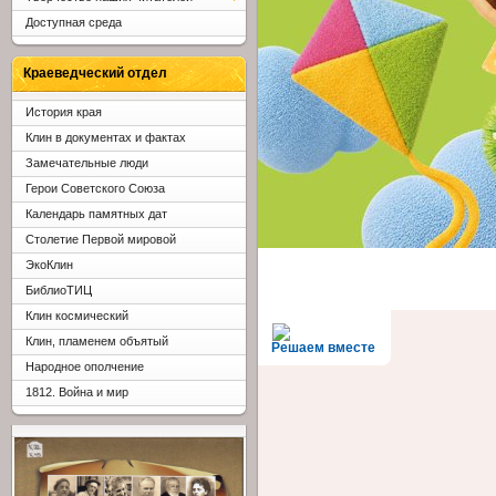
Доступная среда
Краеведческий отдел
История края
Клин в документах и фактах
Замечательные люди
Герои Советского Союза
Календарь памятных дат
Столетие Первой мировой
ЭкоКлин
БиблиоТИЦ
Клин космический
Клин, пламенем объятый
Решаем вместе
Народное ополчение
1812. Война и мир