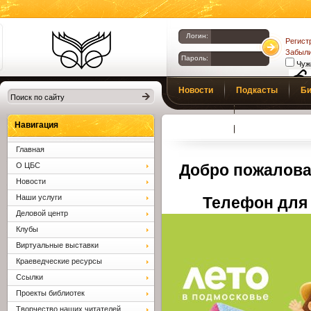
Логин:
Регист
Забыли
Пароль:
Чуж
Библиотеки
Новости
Подкасты
Би
Клина. Клинская
Верс
слаб
ЦБС.
Профсоюз
Вопросы и отв
Навигация
Главная
О ЦБС
Добро пожалова
Новости
Наши услуги
Телефон для 
Деловой центр
Клубы
Виртуальные выставки
Краеведческие ресурсы
Ссылки
Проекты библиотек
Творчество наших читателей