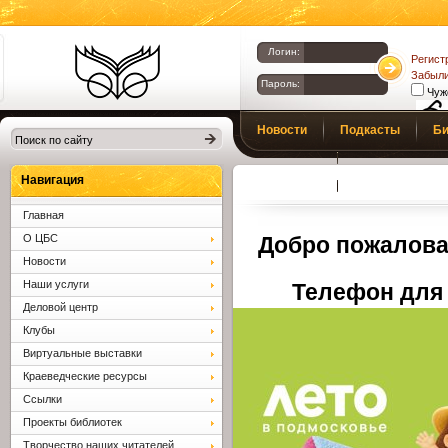
Логин:
Регист
Забыли
Пароль:
Чуж
Библиотеки
Новости
Подкасты
Би
Клина. Клинская
Верс
слаб
ЦБС.
Профсоюз
Вопросы и отв
Навигация
Главная
О ЦБС
Добро пожалова
Новости
Наши услуги
Телефон для 
Деловой центр
Клубы
Виртуальные выставки
Краеведческие ресурсы
Ссылки
Проекты библиотек
Творчество наших читателей