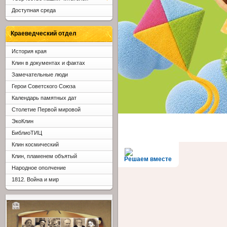
Доступная среда
Краеведческий отдел
История края
Клин в документах и фактах
Замечательные люди
Герои Советского Союза
Календарь памятных дат
Столетие Первой мировой
ЭкоКлин
БиблиоТИЦ
Клин космический
Клин, пламенем объятый
Решаем вместе
Народное ополчение
1812. Война и мир