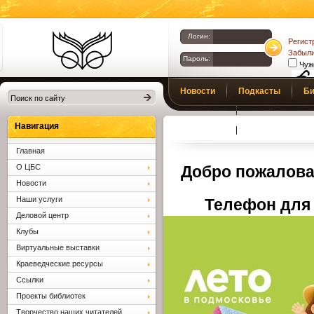
Логин:
Регист
Забыли
Пароль:
Чуж
Библиотеки
Новости
Подкасты
Би
Клина. Клинская
Верс
слаб
ЦБС.
Профсоюз
Вопросы и отв
Навигация
Главная
О ЦБС
Добро пожалова
Новости
Наши услуги
Телефон для 
Деловой центр
Клубы
Виртуальные выставки
Краеведческие ресурсы
Ссылки
Проекты библиотек
Творчество наших читателей