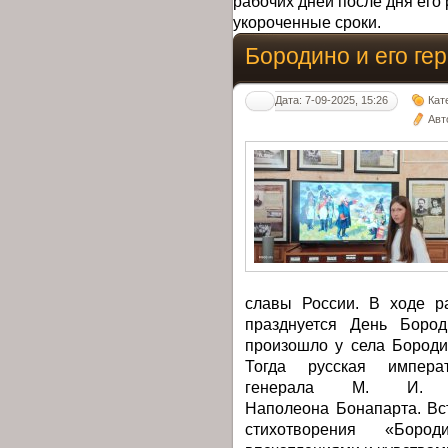
рабочих дней после дня его 
укороченные сроки.
Бородино и его ге
Дата: 7-09-2025, 15:26
Кат
Авт
славы России. В ходе ра
празднуется День Бород
произошло у села Бороди
Тогда русская импера
генерала М. И. К
Наполеона Бонапарта. Вс
стихотворения «Боро