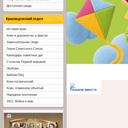
Доступная среда
Краеведческий отдел
История края
Клин в документах и фактах
Замечательные люди
Герои Советского Союза
Календарь памятных дат
Столетие Первой мировой
ЭкоКлин
БиблиоТИЦ
Клин космический
Клин, пламенем объятый
Решаем вместе
Народное ополчение
1812. Война и мир