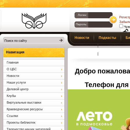
Логин:
Регист
Забыли
Пароль:
Чуж
Библиотеки
Новости
Подкасты
Би
Клина. Клинская
Верс
слаб
ЦБС.
Профсоюз
Вопросы и отв
Навигация
Главная
О ЦБС
Добро пожалова
Новости
Наши услуги
Телефон для 
Деловой центр
Клубы
Виртуальные выставки
Краеведческие ресурсы
Ссылки
Проекты библиотек
Творчество наших читателей