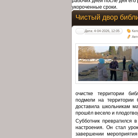
рабочих дней после дня его 
укороченные сроки.
Чистый двор библ
Дата: 4-04-2026, 12:05
Кат
Авт
очистке территории биб
подмели на территории 
доставила школьникам ма
прошёл весело и плодотво
Субботник превратился в
настроения. Он стал уро
завершении мероприятия