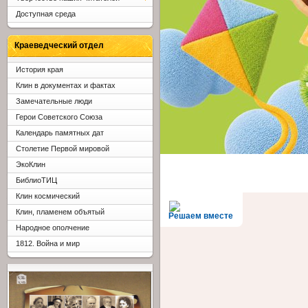
Доступная среда
Краеведческий отдел
История края
Клин в документах и фактах
Замечательные люди
Герои Советского Союза
Календарь памятных дат
Столетие Первой мировой
ЭкоКлин
БиблиоТИЦ
Клин космический
Клин, пламенем объятый
Решаем вместе
Народное ополчение
1812. Война и мир