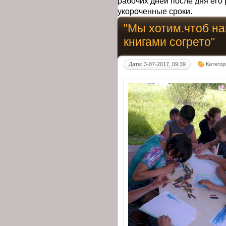
рабочих дней после дня его 
укороченные сроки.
"Мы хотим.чтоб н
книгами согрето"
Дата: 3-07-2017, 09:39
Категор