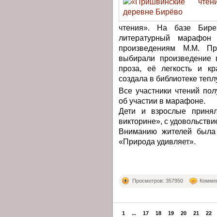
чтения». На базе Бирев
литературный марафон 
произведениям М.М. Пр
выбирали произведение 
проза, её легкость и кр
создала в библиотеке теп
Все участники чтений по
об участии в марафоне.
Дети и взрослые принял
викторине», с удовольстви
Вниманию жителей была 
«Природа удивляет».
Просмотров: 357950
Коммен
1
...
17
18
19
20
21
22