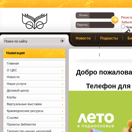
Логин:
Регист
Забыли
Пароль:
Чуж
Библиотеки
Новости
Подкасты
Би
Клина. Клинская
Верс
слаб
ЦБС.
Профсоюз
Вопросы и отв
Навигация
Главная
О ЦБС
Добро пожалова
Новости
Наши услуги
Телефон для 
Деловой центр
Клубы
Виртуальные выставки
Краеведческие ресурсы
Ссылки
Проекты библиотек
Творчество наших читателей