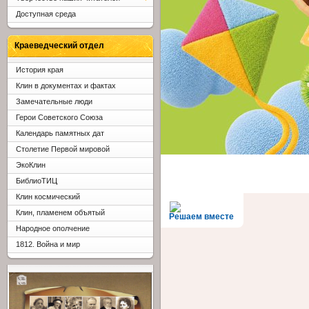
Доступная среда
Краеведческий отдел
История края
Клин в документах и фактах
Замечательные люди
Герои Советского Союза
Календарь памятных дат
Столетие Первой мировой
ЭкоКлин
БиблиоТИЦ
Клин космический
Клин, пламенем объятый
Решаем вместе
Народное ополчение
1812. Война и мир