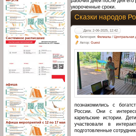
рабочих дней после дня его 
августа
укороченные сроки.
Сказки народов Р
Дата: 2-06-2025, 12:42
Категория:
Филиалы
/
Центральная д
Системное расписание
Автор:
Guest
афиша
познакомились с богатс
России. Они с интерес
карельские истории. Дет
Афиша мероприятий с 12 по 17 мая
участвовали в интерак
подготовленные сотрудник