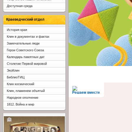
Доступная среда
Краеведческий отдел
История края
Клин в документах и фактах
Замечательные люди
Герои Советского Союза
Календарь памятных дат
Столетие Первой мировой
ЭкоКлин
БиблиоТИЦ
Клин космический
Клин, пламенем объятый
Решаем вместе
Народное ополчение
1812. Война и мир