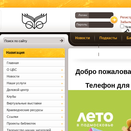
Логин:
Регист
Забыли
Пароль:
Чуж
Библиотеки
Новости
Подкасты
Би
Клина. Клинская
Верс
слаб
ЦБС.
Профсоюз
Вопросы и отв
Навигация
Главная
О ЦБС
Добро пожалова
Новости
Наши услуги
Телефон для 
Деловой центр
Клубы
Виртуальные выставки
Краеведческие ресурсы
Ссылки
Проекты библиотек
Творчество наших читателей