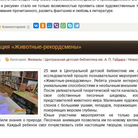
и рисуем» стало не только возможностью проявить свои художественные 
имание прочитанного, развить фантазию и любовь к литературе.
Комментариев: ()
ация «Животные-рекордсмены»
Категория:
Филиалы
/
Центральная детская библиотека им. А. П. Гайдара
/
Новос
25 мая в Центральной детской библиотеке им. 
исследователей прошло познавательное мероприят
«Животные-рекордсмены». Ребята узнали интере
уникальными способностями и необычным внешним 
После увлекательной теоретической части началась
свои собственные песочные шедевры, из
представителей животного мира. Маленькие художни
слонов с большими ушами, гепардов, поражающих с
покоряющих морские глубины.
Юные участники мероприятия не только раз
убили знания о природе. Песочная анимация позволила им по-новому взгля
ию. Каждый ребенок смог почувствовать себя настоящим творцом, создав