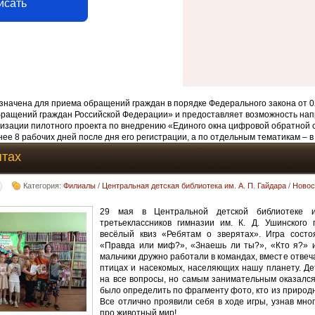
исать
начена для приема обращений граждан в порядке Федерального закона от 0
бращений граждан Российской Федерации» и предоставляет возможность нап
изации пилотного проекта по внедрению «Единого окна цифровой обратной 
ее 8 рабочих дней после дня его регистрации, а по отдельным тематикам – в
ятах
Категория:
Филиалы
/
Центральная детская библиотека им. А. П. Гайдара
/
Новос
29 мая в Центральной детской библиотеке 
третьеклассников гимназии им. К. Д. Ушинского
весёлый квиз «Ребятам о зверятах». Игра состо
«Правда или миф?», «Знаешь ли ты?», «Кто я?» и
мальчики дружно работали в командах, вместе отвеч
птицах и насекомых, населяющих нашу планету. Де
на все вопросы, но самым занимательным оказался 
было определить по фрагменту фото, кто из природ
Все отлично проявили себя в ходе игры, узнав мно
про животный мир!