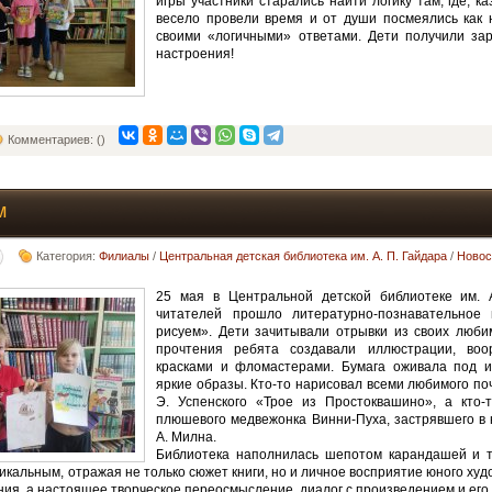
игры участники старались найти логику там, где, ка
весело провели время и от души посмеялись как 
своими «логичными» ответами. Дети получили зар
настроения!
Комментариев: ()
м
Категория:
Филиалы
/
Центральная детская библиотека им. А. П. Гайдара
/
Новос
25 мая в Центральной детской библиотеке им. 
читателей прошло литературно-познавательное
рисуем». Дети зачитывали отрывки из своих люби
прочтения ребята создавали иллюстрации, воо
красками и фломастерами. Бумага оживала под и
яркие образы. Кто-то нарисовал всеми любимого по
Э. Успенского «Трое из Простоквашино», а кто-
плюшевого медвежонка Винни-Пуха, застрявшего в н
А. Милна.
Библиотека наполнилась шепотом карандашей и 
икальным, отражая не только сюжет книги, но и личное восприятие юного худ
ия, а настоящее творческое переосмысление, диалог с произведением и его