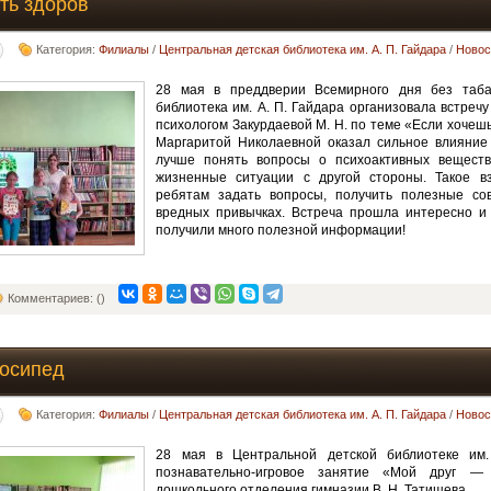
ть здоров
Категория:
Филиалы
/
Центральная детская библиотека им. А. П. Гайдара
/
Новос
28 мая в преддверии Всемирного дня без таба
библиотека им. А. П. Гайдара организовала встреч
психологом Закурдаевой М. Н. по теме «Если хочешь
Маргаритой Николаевной оказал сильное влияние 
лучше понять вопросы о психоактивных веществ
жизненные ситуации с другой стороны. Такое в
ребятам задать вопросы, получить полезные со
вредных привычках. Встреча прошла интересно и 
получили много полезной информации!
Комментариев: ()
лосипед
Категория:
Филиалы
/
Центральная детская библиотека им. А. П. Гайдара
/
Новос
28 мая в Центральной детской библиотеке им
познавательно-игровое занятие «Мой друг —
дошкольного отделения гимназии В. Н. Татищева.