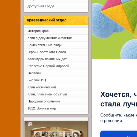
Доступная среда
Краеведческий отдел
История края
Клин в документах и фактах
Замечательные люди
Герои Советского Союза
Календарь памятных дат
Столетие Первой мировой
ЭкоКлин
БиблиоТИЦ
Клин космический
Хочется, 
Клин, пламенем объятый
Народное ополчение
стала лу
1812. Война и мир
Сообщите, какие 
о решении