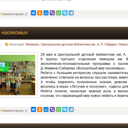
Комментариев: ()
 насекомых
Категория:
Филиалы
/
Центральная детская библиотека им. А. П. Гайдара
/
Новос
29 мая в Центральной детской библиотеке им. А.
8 группы третьего отделения гимназии им. 
экологическо-познавательная программа о насе
Д. Мамина-Сибиряка «Волшебный мир насекомых».
Ребята с большим интересом слушали заниматель
увлечённо отвечали на вопросы про растения, живо
А чтобы закрепить полученные знания, девочки
веселись в играх «Летучие и ползучие», «Цветы для
Ребята поняли, насколько важную роль в жизни
осознав, что окружающий мир нужно любить и беречь
Комментариев: ()