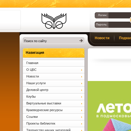
Логин:
Пароль:
Библиотеки
Новости
Подка
Клина. Клинская
ЦБС.
Вопросы и ответы
Навигация
Главная
О ЦБС
Новости
Наши услуги
Деловой центр
Клубы
Виртуальные выставки
Краеведческие ресурсы
Ссылки
Проекты библиотек
Творчество наших читателей