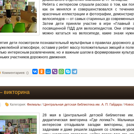
Ребята с интересом слушали рассказ о том, как по
как он менялся и совершенствовался с течение
красочные иллюстрации и фотографии, демонстри
велосипедов — от самых старинных до современных
Затем дети приняли участие в игре «Главный 
посвященной ПДД для велосипедистов. Они отвеча
можно кататься на велосипеде, какие знаки нужн
ятия дети посмотрели познавательный мультфильм о правилах дорожного 
ужелюбной атмосфере, оставив у ребят массу положительных эмоций и поле
лько интересным развлечением, но и важным шагом в формировании культу
еньких участников дорожного движения.
Комментариев: ()
— викторина
Категория:
Филиалы
/
Центральная детская библиотека им. А. П. Гайдара
/
Новос
28 мая в Центральной детской библиотеке им
дидактическая викторина «Где логика?». Мальчиш
интересом отгадывали загадки викторины, ра
задачами и даже решили задания со сложным уров