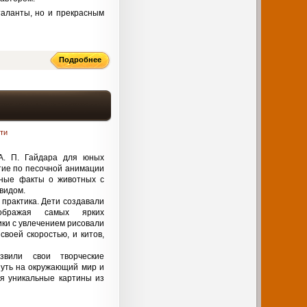
таланты, но и прекрасным
Подробнее
ти
А. П. Гайдара для юных
ие по песочной анимации
сные факты о животных с
видом.
 практика. Дети создавали
ображая самых ярких
ки с увлечением рисовали
воей скоростью, и китов,
вили свои творческие
нуть на окружающий мир и
ая уникальные картины из