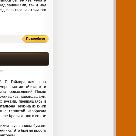
залось бы, её нет. Ребята
над заданиями, так и над
яд позитива и отличного
Подробнее
ти
А. П. Гайдара для юных
 мероприятие «Читаем и
мых произведений. После
ружившись карандашами,
х руками, превращаясь в
чтальона Печкина из книги
то с теплотой изобразил
оре Кролика, как в сказке
тихим шуршанием бумаги.
ожника. Это был не просто
 автором.