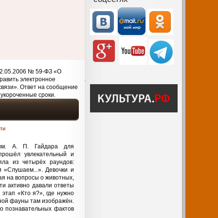
2.05.2006 № 59-ФЗ «О
равить электронное
связи». Ответ на сообщение
 укороченные сроки.
ти
им. А. П. Гайдара для
 прошёл увлекательный и
яла из четырёх раундов:
 «Слушаем...». Девочки и
ая на вопросы о животных,
ти активно давали ответы
этап «Кто я?», где нужно
ной фауны там изображён.
го познавательных фактов