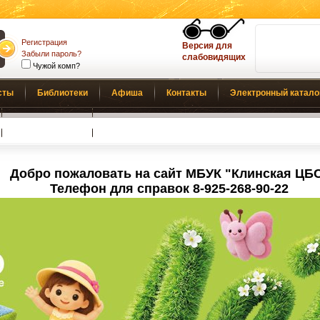
Регистрация
Версия для
Забыли пароль?
слабовидящих
Чужой комп?
сты
Библиотеки
Афиша
Контакты
Электронный катало
Обратная связь
Добро пожаловать на сайт МБУК "Клинская ЦБ
Телефон для справок 8-925-268-90-22