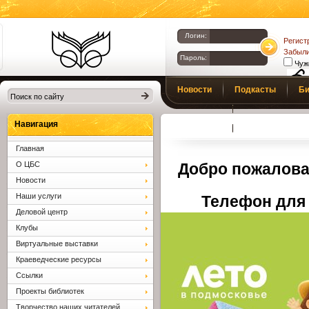
Логин:
Регист
Забыли
Пароль:
Чуж
Библиотеки
Новости
Подкасты
Би
Клина. Клинская
Верс
слаб
ЦБС.
Профсоюз
Вопросы и отв
Навигация
Главная
О ЦБС
Добро пожалова
Новости
Наши услуги
Телефон для 
Деловой центр
Клубы
Виртуальные выставки
Краеведческие ресурсы
Ссылки
Проекты библиотек
Творчество наших читателей