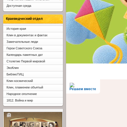
Доступная среда
Краеведческий отдел
История края
Клин в документах и фактах
Замечательные люди
Герои Советского Союза
Календарь памятных дат
Столетие Первой мировой
ЭкоКлин
БиблиоТИЦ
Клин космический
Клин, пламенем объятый
Решаем вместе
Народное ополчение
1812. Война и мир