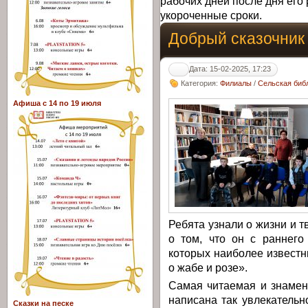
рабочих дней после дня его 
укороченные сроки.
Добрый сказочник
Дата: 15-02-2025, 17:23
Категория:
Филиалы
/
Сельская библ
Афиша с 14 по 19 июля
Ребята узнали о жизни и т
о том, что он с раннего
которых наиболее извест
о жабе и розе».
Самая читаемая и знамен
написана так увлекательн
Сказки на песке