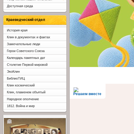
Доступная среда
Краеведческий отдел
История края
Клин в документах и фактах
Замечательные люди
Герои Советского Союза
Календарь памятных дат
Столетие Первой мировой
ЭкоКлин
БиблиоТИЦ
Клин космический
Клин, пламенем объятый
Решаем вместе
Народное ополчение
1812. Война и мир