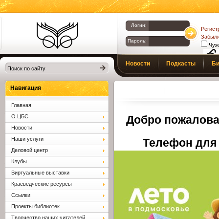
Логин:
Регист
Забыли
Пароль:
Чуж
Библиотеки
Новости
Подкасты
Би
Клина. Клинская
Верс
слаб
ЦБС.
Профсоюз
Вопросы и отв
Навигация
Главная
О ЦБС
Добро пожалова
Новости
Наши услуги
Телефон для 
Деловой центр
Клубы
Виртуальные выставки
Краеведческие ресурсы
Ссылки
Проекты библиотек
Творчество наших читателей