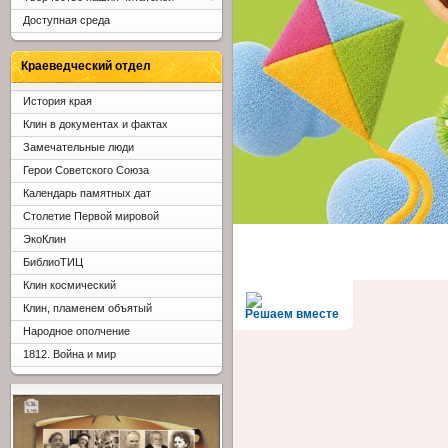
Доступная среда
Краеведческий отдел
История края
Клин в документах и фактах
Замечательные люди
Герои Советского Союза
Календарь памятных дат
Столетие Первой мировой
ЭкоКлин
БиблиоТИЦ
Клин космический
Клин, пламенем объятый
Решаем вместе
Народное ополчение
1812. Война и мир