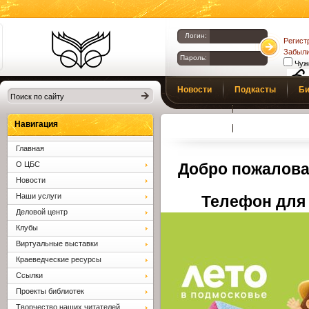
Логин:
Регист
Забыли
Пароль:
Чуж
Библиотеки
Новости
Подкасты
Би
Клина. Клинская
Верс
слаб
ЦБС.
Профсоюз
Вопросы и отв
Навигация
Главная
О ЦБС
Добро пожалова
Новости
Наши услуги
Телефон для 
Деловой центр
Клубы
Виртуальные выставки
Краеведческие ресурсы
Ссылки
Проекты библиотек
Творчество наших читателей