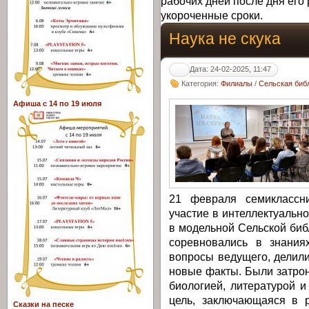
рабочих дней после дня его 
укороченные сроки.
Наука не скука
Дата: 24-02-2025, 11:47
Категория:
Филиалы
/
Сельская библ
Афиша с 14 по 19 июля
21 февраля семикласс
участие в интеллектуально
в модельной Сельской библ
соревновались в знания
вопросы ведущего, делил
новые факты. Были затрон
биологией, литературой 
цель, заключающаяся в 
Сказки на песке