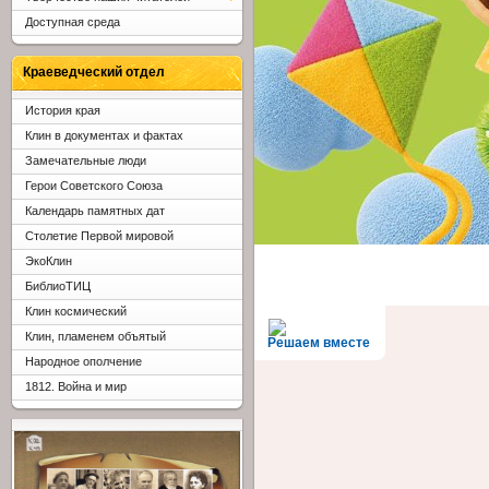
Доступная среда
Краеведческий отдел
История края
Клин в документах и фактах
Замечательные люди
Герои Советского Союза
Календарь памятных дат
Столетие Первой мировой
ЭкоКлин
БиблиоТИЦ
Клин космический
Клин, пламенем объятый
Решаем вместе
Народное ополчение
1812. Война и мир