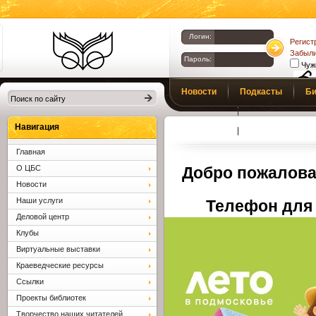
Логин:
Регист
Забыли
Пароль:
Чуж
Библиотеки
Новости
Подкасты
Би
Клина. Клинская
Верс
слаб
ЦБС.
Профсоюз
Вопросы и отв
Навигация
Главная
О ЦБС
Добро пожалова
Новости
Наши услуги
Телефон для 
Деловой центр
Клубы
Виртуальные выставки
Краеведческие ресурсы
Ссылки
Проекты библиотек
Творчество наших читателей