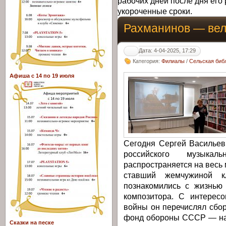
рабочих дней после дня его 
укороченные сроки.
Рахманинов — вел
Дата: 4-04-2025, 17:29
Категория:
Филиалы
/
Сельская библ
Афиша с 14 по 19 июля
Сегодня Сергей Васильев
российского музыкал
распространяется на весь 
ставший жемчужиной кл
познакомились с жизнью 
композитора. С интерес
войны он перечислял сбо
фонд обороны СССР — на 
Сказки на песке