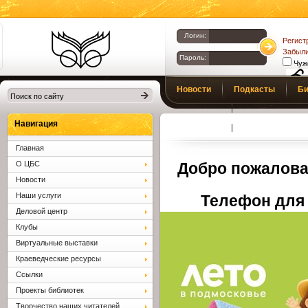
Логин:
Регист
Забыли
Пароль:
Чуж
Библиотеки
Новости
Подкасты
Би
Клина. Клинская
Верс
слаб
ЦБС.
Профсоюз
Вопросы и отв
Навигация
Главная
О ЦБС
Добро пожалова
Новости
Наши услуги
Телефон для 
Деловой центр
Клубы
Виртуальные выставки
Краеведческие ресурсы
Ссылки
Проекты библиотек
Творчество наших читателей