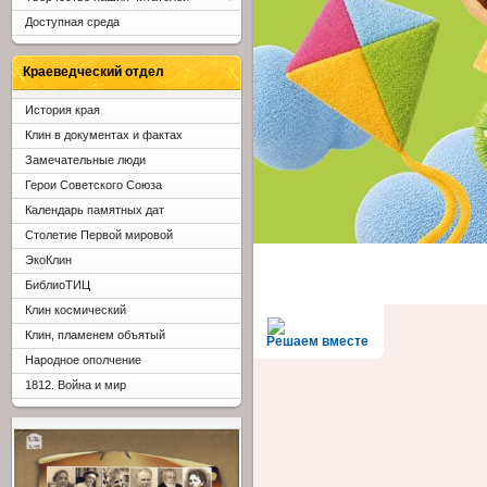
Доступная среда
Краеведческий отдел
История края
Клин в документах и фактах
Замечательные люди
Герои Советского Союза
Календарь памятных дат
Столетие Первой мировой
ЭкоКлин
БиблиоТИЦ
Клин космический
Клин, пламенем объятый
Решаем вместе
Народное ополчение
1812. Война и мир