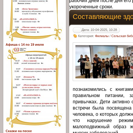
рабочих дней после дня его 
укороченные сроки.
Составляющие зд
Дата: 10-04-2025, 10:28
Категория:
Филиалы
/
Сельская библ
Афиша с 14 по 19 июля
познакомились с книгам
правильном питании, 
привычках. Дети активно 
встречи была посвящена
человека, о которых должн
что нарушение режи
малоподвижный образ ж
Сказки на песке
многих заболеваний.