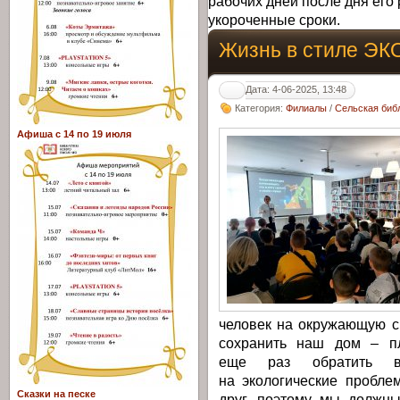
рабочих дней после дня его 
укороченные сроки.
Жизнь в стиле ЭК
Дата: 4-06-2025, 13:48
Категория:
Филиалы
/
Сельская библ
Афиша с 14 по 19 июля
человек на окружающую ср
сохранить наш дом – пл
еще раз обратить вн
на экологические пробле
Сказки на песке
друг, поэтому мы должны