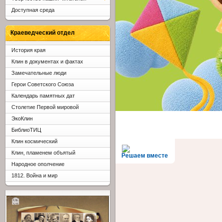
Доступная среда
Краеведческий отдел
История края
Клин в документах и фактах
Замечательные люди
Герои Советского Союза
Календарь памятных дат
Столетие Первой мировой
ЭкоКлин
БиблиоТИЦ
Клин космический
Клин, пламенем объятый
Решаем вместе
Народное ополчение
1812. Война и мир