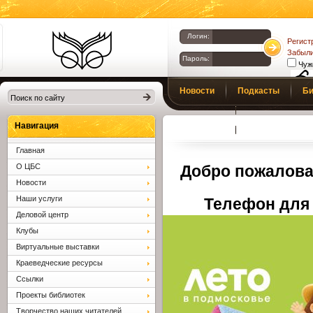
Логин:
Регист
Забыли
Пароль:
Чуж
Библиотеки
Новости
Подкасты
Би
Клина. Клинская
Верс
слаб
ЦБС.
Профсоюз
Вопросы и отв
Навигация
Главная
О ЦБС
Добро пожалова
Новости
Наши услуги
Телефон для 
Деловой центр
Клубы
Виртуальные выставки
Краеведческие ресурсы
Ссылки
Проекты библиотек
Творчество наших читателей