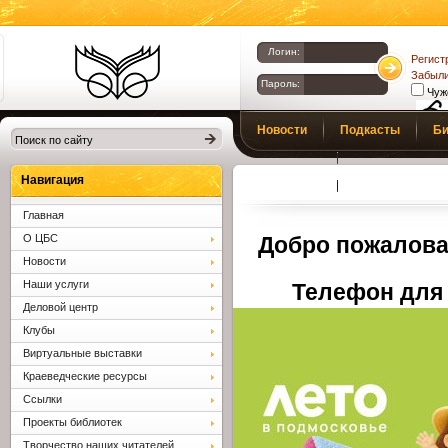
Логин:
Регист
Забыли
Пароль:
Чуж
Библиотеки
Новости
Подкасты
Би
Клина. Клинская
Верс
слаб
ЦБС.
Профсоюз
Вопросы и отв
Навигация
Главная
О ЦБС
Добро пожалова
Новости
Наши услуги
Телефон для 
Деловой центр
Клубы
Виртуальные выставки
Краеведческие ресурсы
Ссылки
Проекты библиотек
Творчество наших читателей