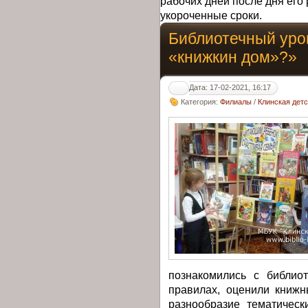
рабочих дней после дня его 
укороченные сроки.
Библиотечный уро
«книжкин дом»?»
Дата: 17-02-2021, 16:17
Категория:
Филиалы
/
Клинская дет
познакомились с библио
правилах, оценили книж
разнообразие тематическ