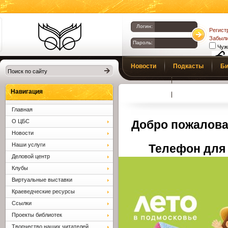
Логин:
Регист
Забыли
Пароль:
Чуж
Библиотеки
Новости
Подкасты
Би
Клина. Клинская
Верс
слаб
ЦБС.
Профсоюз
Вопросы и отв
Навигация
Главная
О ЦБС
Добро пожалова
Новости
Наши услуги
Телефон для 
Деловой центр
Клубы
Виртуальные выставки
Краеведческие ресурсы
Ссылки
Проекты библиотек
Творчество наших читателей