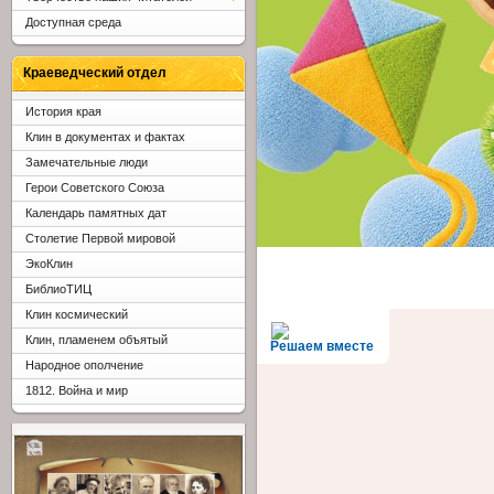
Доступная среда
Краеведческий отдел
История края
Клин в документах и фактах
Замечательные люди
Герои Советского Союза
Календарь памятных дат
Столетие Первой мировой
ЭкоКлин
БиблиоТИЦ
Клин космический
Клин, пламенем объятый
Решаем вместе
Народное ополчение
1812. Война и мир