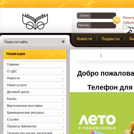
Логин:
Регист
Забыли
Пароль:
Чуж
Библиотеки
Новости
Подкасты
Би
Клина. Клинская
Верс
слаб
ЦБС.
Профсоюз
Вопросы и отв
Навигация
Главная
О ЦБС
Добро пожалова
Новости
Наши услуги
Телефон для 
Деловой центр
Клубы
Виртуальные выставки
Краеведческие ресурсы
Ссылки
Проекты библиотек
Творчество наших читателей