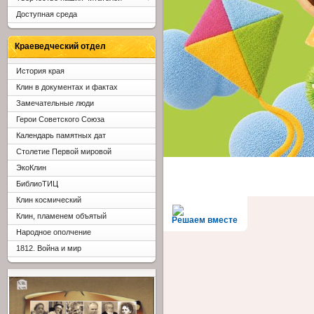
Доступная среда
Краеведческий отдел
История края
Клин в документах и фактах
Замечательные люди
Герои Советского Союза
Календарь памятных дат
Столетие Первой мировой
ЭкоКлин
БиблиоТИЦ
Клин космический
Клин, пламенем объятый
Решаем вместе
Народное ополчение
1812. Война и мир