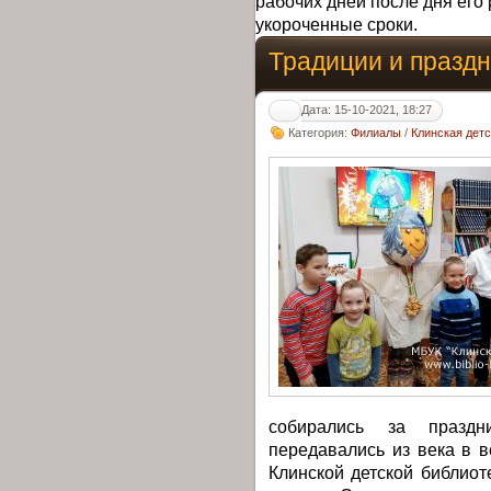
рабочих дней после дня его 
укороченные сроки.
Традиции и праздн
Дата: 15-10-2021, 18:27
Категория:
Филиалы
/
Клинская дет
собирались за празд
передавались из века в в
Клинской детской библио