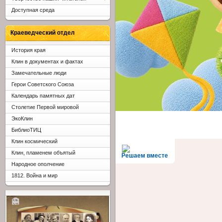
Доступная среда
Краеведческий отдел
История края
Клин в документах и фактах
Замечательные люди
Герои Советского Союза
Календарь памятных дат
Столетие Первой мировой
ЭкоКлин
БиблиоТИЦ
Клин космический
Клин, пламенем объятый
Решаем вместе
Народное ополчение
1812. Война и мир