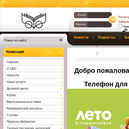
Логин:
Регист
Забыли
Пароль:
Чуж
Библиотеки
Новости
Подкасты
Би
Клина. Клинская
Верс
слаб
ЦБС.
Профсоюз
Вопросы и отв
Навигация
Главная
О ЦБС
Добро пожалова
Новости
Наши услуги
Телефон для 
Деловой центр
Клубы
Виртуальные выставки
Краеведческие ресурсы
Ссылки
Проекты библиотек
Творчество наших читателей