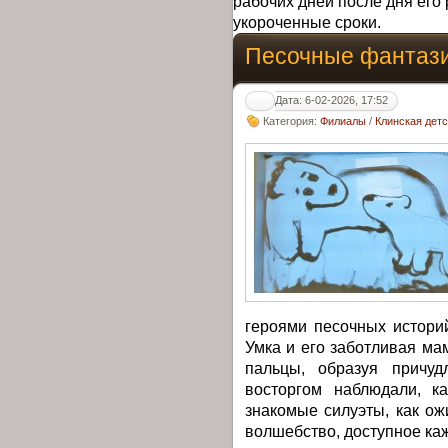
рабочих дней после дня его 
укороченные сроки.
Песочные фантаз
Дата: 6-02-2026, 17:52
Категория:
Филиалы
/
Клинская дет
героями песочных истори
Умка и его заботливая мам
пальцы, образуя причуд
восторгом наблюдали, к
знакомые силуэты, как о
волшебство, доступное кажд