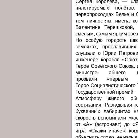
Сергея Королёва, — бла
пилотируемых полётов
первопроходцах Белке и 
тем личностям, имена ко
Валентине Терешковой,
смелым, самым ярким звёз
Но особую гордость шко
земляках, прославивши
слушали о Юрии Петрович
инженере корабля «Союз-
Герое Советского Союза,
министре общего м
прозвали «первым к
Герое Социалистического 
Государственной премий.
Атмосферу живого общ
состязания. Разгадывая т
буквенных лабиринтах н
скорость вспоминали «ко
от «А» (астронавт) до «
игра «Скажи иначе», ког
объяснить слово, не назыв