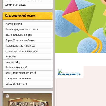
Доступная среда
Краеведческий отдел
История края
Клин в документах и фактах
Замечательные люди
Герои Советского Союза
Календарь памятных дат
Столетие Первой мировой
ЭкоКлин
БиблиоТИЦ
Клин космический
Клин, пламенем объятый
Решаем вместе
Народное ополчение
1812. Война и мир