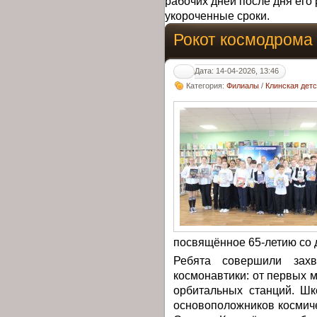
рабочих дней после дня его 
укороченные сроки.
Рокот космодрома
Дата: 14-04-2026, 13:46
Категория:
Филиалы
/
Клинская дет
посвящённое 65-летию со д
Ребята совершили зах
космонавтики: от первых 
орбитальных станций. Шк
основоположников космиче