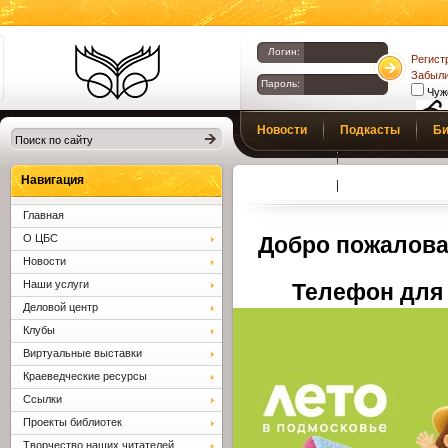
Логин:
Регист
Забыли
Пароль:
Чуж
Библиотеки
Новости
Подкасты
Би
Клина. Клинская
Верс
слаб
ЦБС.
Профсоюз
Вопросы и отв
Навигация
Главная
О ЦБС
Добро пожалова
Новости
Наши услуги
Телефон для 
Деловой центр
Клубы
Виртуальные выставки
Краеведческие ресурсы
Ссылки
Проекты библиотек
Творчество наших читателей