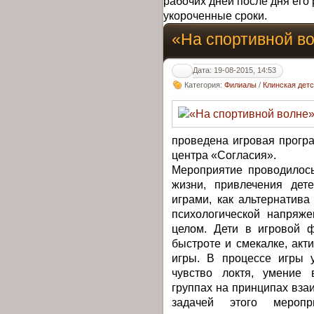
рабочих дней после дня его 
укороченные сроки.
«На спортивной в
Дата: 19-08-2015, 14:53
Категория:
Филиалы
/
Клинская дет
проведена игровая прогр
центра «Согласия».
Мероприятие проводилось
жизни, привлечения дет
играми, как альтернатив
психологической напряже
целом. Дети в игровой ф
быстроте и смекалке, акт
игры. В процессе игры 
чувство локтя, умение 
группах на принципах вз
задачей этого меропр