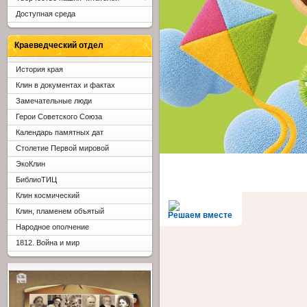
Доступная среда
Краеведческий отдел
История края
Клин в документах и фактах
Замечательные люди
Герои Советского Союза
Календарь памятных дат
Столетие Первой мировой
ЭкоКлин
БиблиоТИЦ
Клин космический
Клин, пламенем объятый
Решаем вместе
Народное ополчение
1812. Война и мир