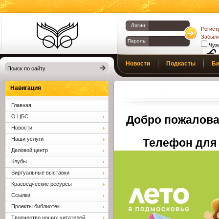
Логин:
Регист
Забыли
Пароль:
Чуж
Библиотеки
Новости
Подкасты
Би
Клина. Клинская
Верс
слаб
ЦБС.
Профсоюз
Вопросы и отв
Навигация
Главная
О ЦБС
Добро пожалова
Новости
Наши услуги
Телефон для 
Деловой центр
Клубы
Виртуальные выставки
Краеведческие ресурсы
Ссылки
Проекты библиотек
Творчество наших читателей