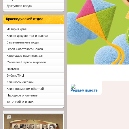
Доступная среда
Краеведческий отдел
История края
Клин в документах и фактах
Замечательные люди
Герои Советского Союза
Календарь памятных дат
Столетие Первой мировой
ЭкоКлин
БиблиоТИЦ
Клин космический
Клин, пламенем объятый
Решаем вместе
Народное ополчение
1812. Война и мир