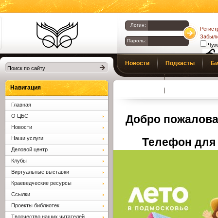
Логин:
Регист
Забыли
Пароль:
Чуж
Библиотеки
Новости
Подкасты
Би
Клина. Клинская
Верс
слаб
ЦБС.
Профсоюз
Вопросы и отв
Навигация
Главная
О ЦБС
Добро пожалова
Новости
Наши услуги
Телефон для 
Деловой центр
Клубы
Виртуальные выставки
Краеведческие ресурсы
Ссылки
Проекты библиотек
Творчество наших читателей