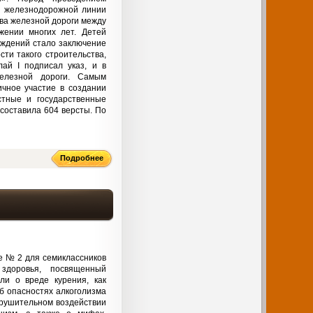
я железнодорожной линии
тва железной дороги между
жении многих лет. Детей
уждений стало заключение
ти такого строительства,
ай I подписал указ, и в
железной дороги. Самым
ичное участие в создании
стные и государственные
составила 604 версты. По
Подробнее
е № 2 для семиклассников
доровья, посвященный
ли о вреде курения, как
об опасностях алкоголизма
зрушительном воздействии