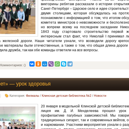
викторины ребятам рассказали о истории открыти
Санкт-Петербург – Царское село и идее строительс
двумя столицами, которая обсуждалась на протя
познакомили с информацией о том, что итогом обс
комитета министров о невозможности и бесполезнос
но вопреки всему на последнем заседании Никол
1843 году стартовало строительство первой 
интересным стал факт, что Николай I принимал л
а железной дороги. Наши читатели узнали, что возводили дорогу крепо
ые материалы были отечественные, а также о том, что общая длина дороги 
ила дружба, так как обе команды ответили на все вопросы.
Комментариев: ()
Нет» — урок здоровья
Категория:
Филиалы
/
Клинская детская библиотека №2
/
Новости
20 января в модельной Клинской детской библиотек
лицея им. Д. И. Менделеева прошел урок з
профилактике пагубных зависимостей. Мы говори
традиционных сигарет, так и современных вейпов, 
и наркомании. Участники мероприятия узнали о ра