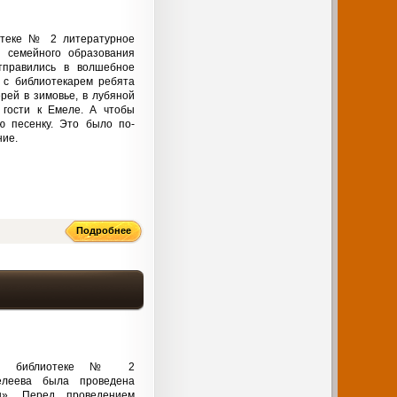
отеке № 2 литературное
 семейного образования
тправились в волшебное
 с библиотекарем ребята
рей в зимовье, в лубяной
 гости к Емеле. А чтобы
ю песенку. Это было по-
ние.
Подробнее
кой библиотеке № 2
елеева была проведена
ы». Перед проведением