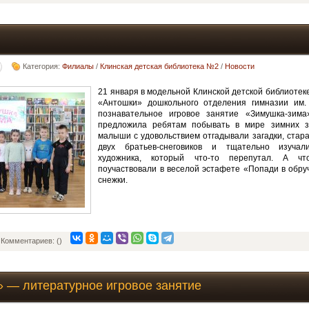
Категория:
Филиалы
/
Клинская детская библиотека №2
/
Новости
21 января в модельной Клинской детской библиотек
«Антошки» дошкольного отделения гимназии им.
познавательное игровое занятие «Зимушка-зима
предложила ребятам побывать в мире зимних за
малыши с удовольствием отгадывали загадки, стара
двух братьев-снеговиков и тщательно изучал
художника, который что-то перепутал. А чт
поучаствовали в веселой эстафете «Попади в обруч
снежки.
Комментариев: ()
» — литературное игровое занятие