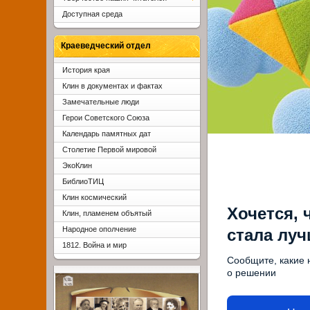
Доступная среда
Краеведческий отдел
История края
Клин в документах и фактах
Замечательные люди
Герои Советского Союза
Календарь памятных дат
Столетие Первой мировой
ЭкоКлин
БиблиоТИЦ
Клин космический
Хочется, 
Клин, пламенем объятый
Народное ополчение
стала лу
1812. Война и мир
Сообщите, какие 
о решении