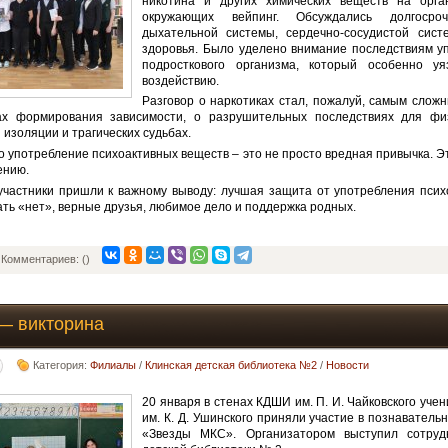
никотина и других химических веществ на орга
окружающих вейпинг. Обсуждались долгосро
дыхательной системы, сердечно-сосудистой сис
здоровья. Было уделено внимание последствиям у
подросткового организма, который особенно уя
воздействию.
Разговор о наркотиках стал, пожалуй, самым сло
ах формирования зависимости, о разрушительных последствиях для физ
 изоляции и трагических судьбах.
о употребление психоактивных веществ – это не просто вредная привычка. Э
ению.
участники пришли к важному выводу: лучшая защита от употребления пси
ать «нет», верные друзья, любимое дело и поддержка родных.
Комментариев: ()
— викторина
Категория:
Филиалы
/
Клинская детская библиотека №2
/
Новости
20 января в стенах КДШИ им. П. И. Чайковского учен
им. К. Д. Ушинского приняли участие в познаватель
«Звезды МКС». Организатором выступил сотруд