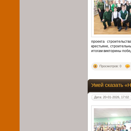
проекта строительств
крестьяне, строительн
итогам викторины побед
Просмотров: 0
Умей сказать «
Дата: 20-01-2026, 17:02