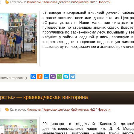
Категория:
Филиалы
/
Клинская детская библиотека №2
/
Новости
21 января в модельной Клинской детской библи
игровое занятие посетили дошколята из Центра
«Страна детства». Наши маленькие читатели о
путешествие по страницам зимних сказок. Вместе
прогулялись по заснеженному лесу, побывали у зве
избушке у зайки и ледяной у лисы, заглянули в
«согреться», дети танцевали под веселую зимню
настоящему теплое, сказочное и активное приключе
Комментариев: ()
ерсты» — краеведческая викторина
Категория:
Филиалы
/
Клинская детская библиотека №2
/
Новости
20 января в модельной Клинской детс
для четверокласников лицея им. Д. И. Менд
краеведческая викторина «Тайна 82-ой верст