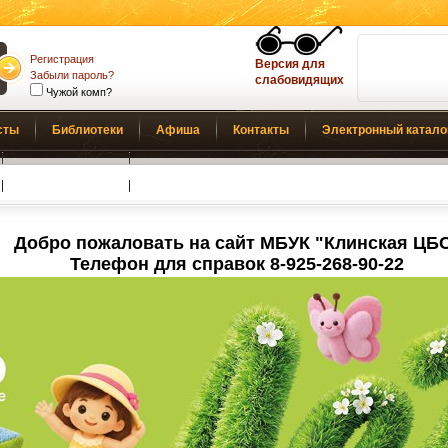
Регистрация
Версия для
Забыли пароль?
слабовидящих
Чужой комп?
сты
Библиотеки
Афиша
Контакты
Электронный катало
Обратная связь
Добро пожаловать на сайт МБУК "Клинская ЦБ
Телефон для справок 8-925-268-90-22