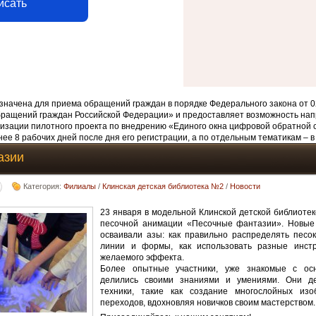
исать
начена для приема обращений граждан в порядке Федерального закона от 0
бращений граждан Российской Федерации» и предоставляет возможность нап
изации пилотного проекта по внедрению «Единого окна цифровой обратной 
ее 8 рабочих дней после дня его регистрации, а по отдельным тематикам – в
азии
Категория:
Филиалы
/
Клинская детская библиотека №2
/
Новости
23 января в модельной Клинской детской библиоте
песочной анимации «Песочные фантазии». Новые 
осваивали азы: как правильно распределять песок 
линии и формы, как использовать разные инст
желаемого эффекта.
Более опытные участники, уже знакомые с осн
делились своими знаниями и умениями. Они д
техники, такие как создание многослойных из
переходов, вдохновляя новичков своим мастерством.