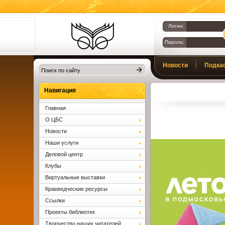
Логин:
Пароль:
Библиотеки
Новости
Подка
Клина. Клинская
ЦБС.
Вопросы и ответы
Навигация
Главная
О ЦБС
Новости
Наши услуги
Деловой центр
Клубы
Виртуальные выставки
Краеведческие ресурсы
Ссылки
Проекты библиотек
Творчество наших читателей