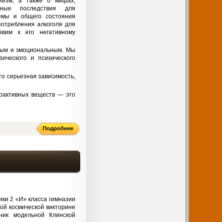
низм, а также о мифах,
чные последствия для
темы и общего состояния
потребления алкоголя для
звим к его негативному
жным и эмоциональным. Мы
ического и психического
то серьезная зависимость,
хоактивных веществ — это
Подробнее
ики 2 «И» класса гимназии
ной космической викторине
ник модельной Клинской