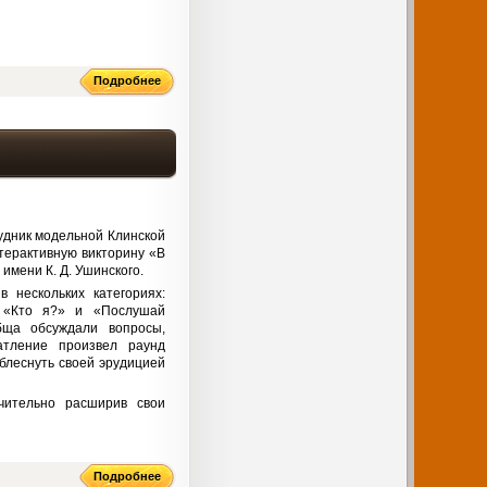
Подробнее
рудник модельной Клинской
терактивную викторину «В
имени К. Д. Ушинского.
 нескольких категориях:
, «Кто я?» и «Послушай
обща обсуждали вопросы,
атление произвел раунд
 блеснуть своей эрудицией
чительно расширив свои
Подробнее