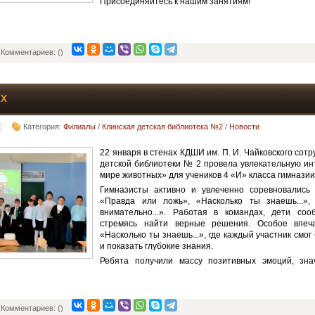
Присоединяйтесь к нашим занятиям!
Комментариев: ()
ых
Категория:
Филиалы
/
Клинская детская библиотека №2
/
Новости
22 января в стенах КДШИ им. П. И. Чайковского сот
детской библиотеки № 2 провела увлекательную ин
мире животных» для учеников 4 «И» класса гимназии 
Гимназисты активно и увлеченно соревновались в
«Правда или ложь», «Насколько ты знаешь...»
внимательно...». Работая в командах, дети со
стремясь найти верные решения. Особое впеч
«Насколько ты знаешь...», где каждый участник смог
и показать глубокие знания.
Ребята получили массу позитивных эмоций, зна
Комментариев: ()