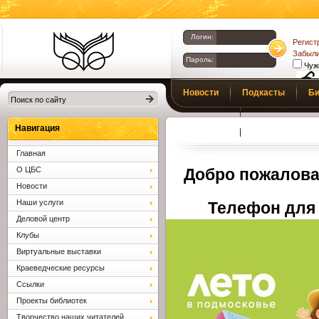
Логин:
Регист
Забыли
Пароль:
Чуж
Библиотеки
Новости
Подкасты
Би
Клина. Клинская
Верс
слаб
ЦБС.
Профсоюз
Вопросы и отв
Навигация
Главная
О ЦБС
Добро пожалова
Новости
Наши услуги
Телефон для 
Деловой центр
Клубы
Виртуальные выставки
Краеведческие ресурсы
Ссылки
Проекты библиотек
Творчество наших читателей