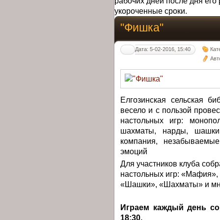
рабочих дней после дня его 
укороченные сроки.
"Фишка"
Дата: 5-02-2016, 15:40
Кат
Авт
Елгозинская сельская би
весело и с пользой прове
настольных игр: монопо
шахматы, нарды, шашки
компания, незабываемые
эмоций
Для участников клуба соб
настольных игр: «Мафия»,
«Шашки», «Шахматы» и мно
Играем каждый день со 
18:30.