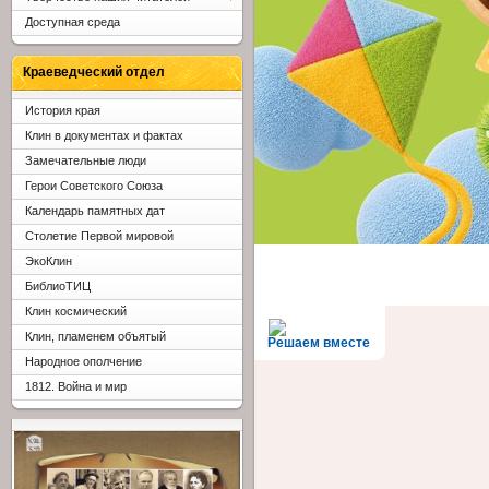
Доступная среда
Краеведческий отдел
История края
Клин в документах и фактах
Замечательные люди
Герои Советского Союза
Календарь памятных дат
Столетие Первой мировой
ЭкоКлин
БиблиоТИЦ
Клин космический
Клин, пламенем объятый
Решаем вместе
Народное ополчение
1812. Война и мир