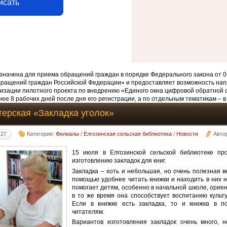
исать
начена для приема обращений граждан в порядке Федерального закона от 0
бращений граждан Российской Федерации» и предоставляет возможность нап
изации пилотного проекта по внедрению «Единого окна цифровой обратной 
ее 8 рабочих дней после дня его регистрации, а по отдельным тематикам – в
терская «Закладка уголок»
:27
Категория:
Филиалы
/
Елгозинская сельская библиотека
/
Новости
Авто
15 июля в Елгозинской сельской библиотеке пр
изготовлению закладок для книг.
Закладка – хоть и небольшая, но очень полезная в
помощью удобнее читать книжки и находить в них н
помогает детям, особенно в начальной школе, ориен
в то же время она способствует воспитанию культ
Если в книжке есть закладка, то и книжка в п
читателям.
Вариантов изготовления закладок очень много, н