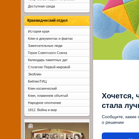
Доступная среда
Краеведческий отдел
История края
Клин в документах и фактах
Замечательные люди
Герои Советского Союза
Календарь памятных дат
Столетие Первой мировой
ЭкоКлин
БиблиоТИЦ
Клин космический
Хочется, 
Клин, пламенем объятый
Народное ополчение
стала лу
1812. Война и мир
Сообщите, какие 
о решении