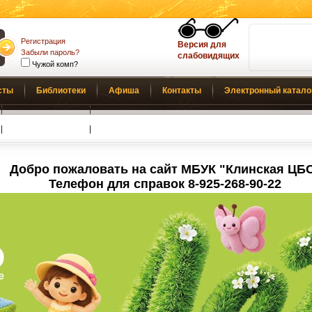
Регистрация
Версия для
Забыли пароль?
слабовидящих
Чужой комп?
сты
Библиотеки
Афиша
Контакты
Электронный катало
Обратная связь
Добро пожаловать на сайт МБУК "Клинская ЦБ
Телефон для справок 8-925-268-90-22