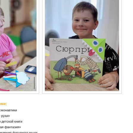
еме:
осмонавтики
 руки»
 детской книги
ая фантазия»
товлению фигурного мыла