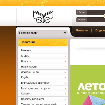
Логин:
Пароль:
Библиотеки
Новости
Подка
Клина. Клинская
ЦБС.
Вопросы и ответы
Навигация
Главная
О ЦБС
Новости
Наши услуги
Деловой центр
Клубы
Виртуальные выставки
Краеведческие ресурсы
Ссылки
Проекты библиотек
Творчество наших читателей