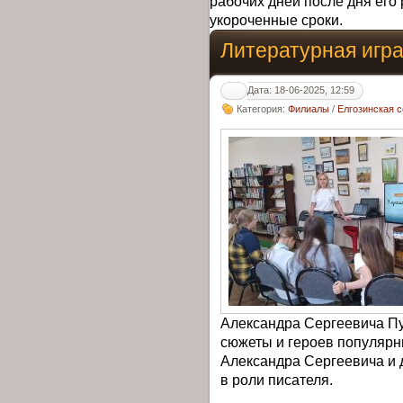
рабочих дней после дня его 
укороченные сроки.
Литературная игр
Дата: 18-06-2025, 12:59
Категория:
Филиалы
/
Елгозинская с
Александра Сергеевича Пу
сюжеты и героев популярн
Александра Сергеевича и 
в роли писателя.