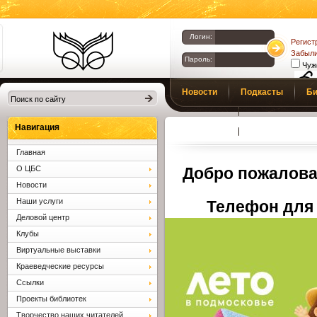
Логин:
Регист
Забыли
Пароль:
Чуж
Библиотеки
Новости
Подкасты
Би
Клина. Клинская
Верс
слаб
ЦБС.
Профсоюз
Вопросы и отв
Навигация
Главная
О ЦБС
Добро пожалова
Новости
Наши услуги
Телефон для 
Деловой центр
Клубы
Виртуальные выставки
Краеведческие ресурсы
Ссылки
Проекты библиотек
Творчество наших читателей