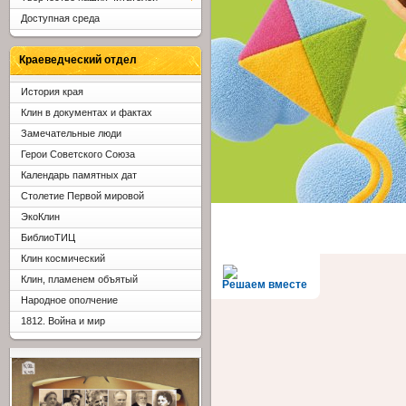
Доступная среда
Краеведческий отдел
История края
Клин в документах и фактах
Замечательные люди
Герои Советского Союза
Календарь памятных дат
Столетие Первой мировой
ЭкоКлин
БиблиоТИЦ
Клин космический
Клин, пламенем объятый
Решаем вместе
Народное ополчение
1812. Война и мир