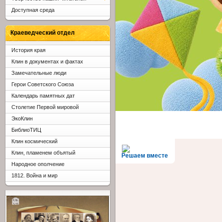
Доступная среда
Краеведческий отдел
История края
Клин в документах и фактах
Замечательные люди
Герои Советского Союза
Календарь памятных дат
Столетие Первой мировой
ЭкоКлин
БиблиоТИЦ
Клин космический
Клин, пламенем объятый
Решаем вместе
Народное ополчение
1812. Война и мир