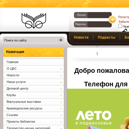
Логин:
Регист
Забыли
Пароль:
Чуж
Библиотеки
Новости
Подкасты
Би
Клина. Клинская
Верс
слаб
ЦБС.
Профсоюз
Вопросы и отв
Навигация
Главная
О ЦБС
Добро пожалова
Новости
Наши услуги
Телефон для 
Деловой центр
Клубы
Виртуальные выставки
Краеведческие ресурсы
Ссылки
Проекты библиотек
Творчество наших читателей