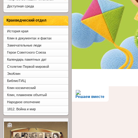
Доступная среда
Краеведческий отдел
История края
Клин в документах и фактах
Замечательные люди
Герои Советского Союза
Календарь памятных дат
Столетие Первой мировой
ЭкоКлин
БиблиоТИЦ
Клин космический
Клин, пламенем объятый
Решаем вместе
Народное ополчение
1812. Война и мир