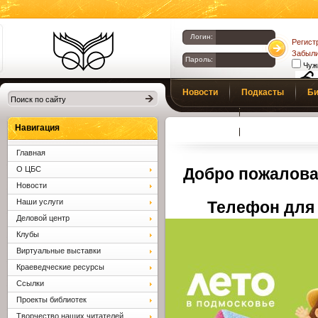
Логин:
Регист
Забыли
Пароль:
Чуж
Библиотеки
Новости
Подкасты
Би
Клина. Клинская
Верс
слаб
ЦБС.
Профсоюз
Вопросы и отв
Навигация
Главная
О ЦБС
Добро пожалова
Новости
Наши услуги
Телефон для 
Деловой центр
Клубы
Виртуальные выставки
Краеведческие ресурсы
Ссылки
Проекты библиотек
Творчество наших читателей