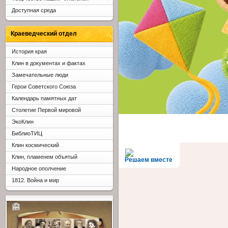
Доступная среда
Краеведческий отдел
История края
Клин в документах и фактах
Замечательные люди
Герои Советского Союза
Календарь памятных дат
Столетие Первой мировой
ЭкоКлин
БиблиоТИЦ
Клин космический
Клин, пламенем объятый
Решаем вместе
Народное ополчение
1812. Война и мир