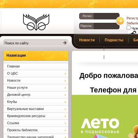
Логин:
Регист
Забыли
Пароль:
Чуж
Библиотеки
Новости
Подкасты
Би
Клина. Клинская
Верс
слаб
ЦБС.
Профсоюз
Вопросы и отв
Навигация
Главная
О ЦБС
Добро пожалова
Новости
Наши услуги
Телефон для 
Деловой центр
Клубы
Виртуальные выставки
Краеведческие ресурсы
Ссылки
Проекты библиотек
Творчество наших читателей