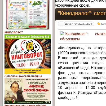
рабочих дней после дня его 
укороченные сроки.
"Кинодиалог": смо
Дата: 4-04-2016, 15:23
Кат
КНИГОВОРОТ
«Кинодиалог», на кото
(1990) японского режиссё
В японской школе для де
сезон цветения сакуры
«Вишневый сад». Но пост
фон для показа одного
Летописец русской старины
разговоры, переживани
задуматься зрителя о пер
10 апреля в 14-00 клуб
фильма К. Иствуда «Пись
свободный!
Концертная программа «Летнее