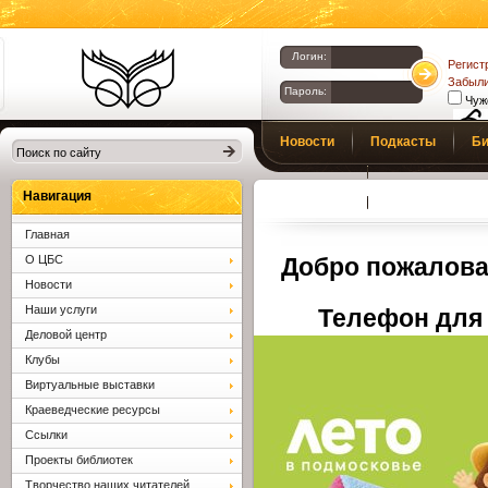
Логин:
Регист
Забыли
Пароль:
Чуж
Библиотеки
Новости
Подкасты
Би
Клина. Клинская
Верс
слаб
ЦБС.
Профсоюз
Вопросы и отв
Навигация
Главная
О ЦБС
Добро пожалова
Новости
Наши услуги
Телефон для 
Деловой центр
Клубы
Виртуальные выставки
Краеведческие ресурсы
Ссылки
Проекты библиотек
Творчество наших читателей