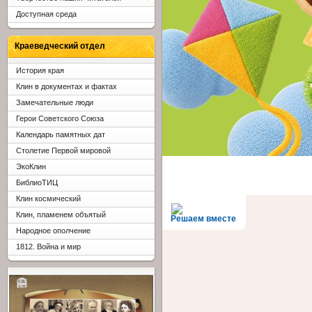
Доступная среда
Краеведческий отдел
История края
Клин в документах и фактах
Замечательные люди
Герои Советского Союза
Календарь памятных дат
Столетие Первой мировой
ЭкоКлин
БиблиоТИЦ
Клин космический
Клин, пламенем объятый
Решаем вместе
Народное ополчение
1812. Война и мир