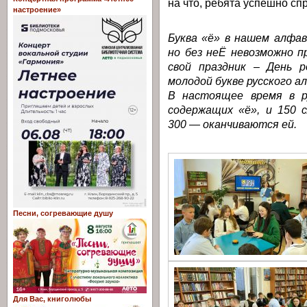
на что, ребята успешно сп
настроение»
Буква «ё» в нашем алфа
но без неЁ невозможно п
свой праздник – День р
молодой букве русского а
В настоящее время в ру
содержащих «ё», и 150 с
300 — оканчиваются ей.
Песни, согревающие душу
Для Вас, книголюбы