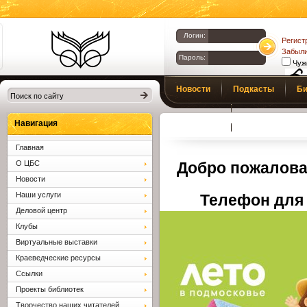
Логин:
Регист
Забыли
Пароль:
Чуж
Библиотеки
Новости
Подкасты
Би
Клина. Клинская
Верс
слаб
ЦБС.
Профсоюз
Вопросы и отв
Навигация
Главная
О ЦБС
Добро пожалова
Новости
Наши услуги
Телефон для 
Деловой центр
Клубы
Виртуальные выставки
Краеведческие ресурсы
Ссылки
Проекты библиотек
Творчество наших читателей