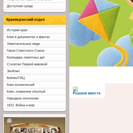
Доступная среда
Краеведческий отдел
История края
Клин в документах и фактах
Замечательные люди
Герои Советского Союза
Календарь памятных дат
Столетие Первой мировой
ЭкоКлин
БиблиоТИЦ
Клин космический
Клин, пламенем объятый
Решаем вместе
Народное ополчение
1812. Война и мир