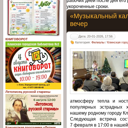
рабочих дней после дня его 
укороченные сроки.
«Музыкальный кал
вечер
Дата: 20-01-2026, 17:56
КНИГОВОРОТ
Категория:
Филиалы
/
Клинская гор
Летописец русской старины
атмосферу тепла и ност
популярных эстрадных 
нашему родному городу Кл
Следующая встреча сос
7 февраля в 17:00 в нашей
Концертная программа «Летнее