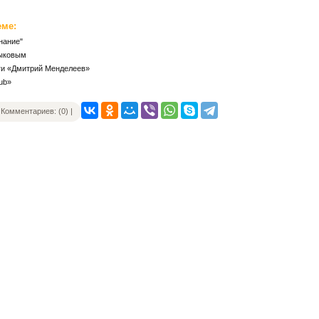
еме:
нание"
Быковым
иги «Дмитрий Менделеев»
ub»
Комментариев: (0) |