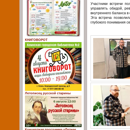
Участники встречи по
управлять обидой, ре
внутреннего баланса в 
Эта встреча позволил
глубокого понимания с
КНИГОВОРОТ
Летописец русской старины
Концертная программа «Летнее