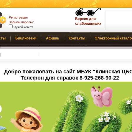
Регистрация
Версия для
Забыли пароль?
слабовидящих
Чужой комп?
сты
Библиотеки
Афиша
Контакты
Электронный катало
Обратная связь
Добро пожаловать на сайт МБУК "Клинская ЦБ
Телефон для справок 8-925-268-90-22