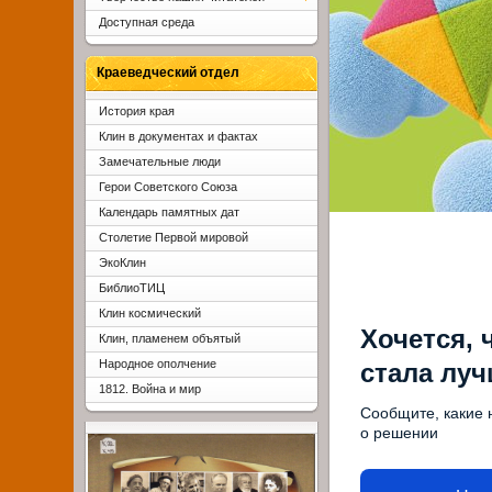
Доступная среда
Краеведческий отдел
История края
Клин в документах и фактах
Замечательные люди
Герои Советского Союза
Календарь памятных дат
Столетие Первой мировой
ЭкоКлин
БиблиоТИЦ
Клин космический
Хочется, 
Клин, пламенем объятый
Народное ополчение
стала лу
1812. Война и мир
Сообщите, какие 
о решении