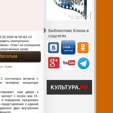
Библиотеки Клина в
соцсетях
2.05.2006 № 59-ФЗ «О
равить электронное
связи». Ответ на сообщение
 укороченные сроки.
обогатым
тор:
Guest
2 состоялась встреча с
и человека: концепция
открывает нам двери к
 эксперт с более чем 15-
 и поведения, предложил
о представления о единой
диалоге двух внутренних
твенного.