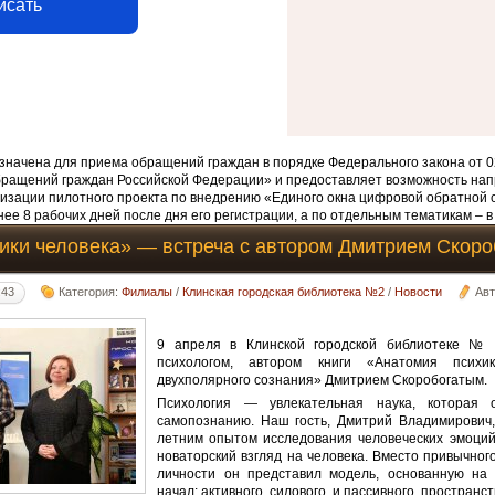
исать
начена для приема обращений граждан в порядке Федерального закона от 0
бращений граждан Российской Федерации» и предоставляет возможность нап
изации пилотного проекта по внедрению «Единого окна цифровой обратной 
ее 8 рабочих дней после дня его регистрации, а по отдельным тематикам – в
ики человека» — встреча с автором Дмитрием Скор
:43
Категория:
Филиалы
/
Клинская городская библиотека №2
/
Новости
Ав
9 апреля в Клинской городской библиотеке № 
психологом, автором книги «Анатомия психик
двухполярного сознания» Дмитрием Скоробогатым.
Психология — увлекательная наука, которая 
самопознанию. Наш гость, Дмитрий Владимирович,
летним опытом исследования человеческих эмоций
новаторский взгляд на человека. Вместо привычног
личности он представил модель, основанную на 
начал: активного, силового, и пассивного, пространс