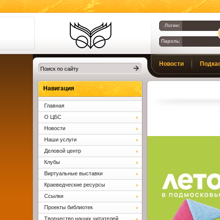
Логин:
Пароль:
Библиотеки
Новости
Подка
Клина. Клинская
ЦБС.
Вопросы и ответы
Навигация
Главная
О ЦБС
Новости
Наши услуги
Деловой центр
Клубы
Виртуальные выставки
Краеведческие ресурсы
Ссылки
Проекты библиотек
Творчество наших читателей