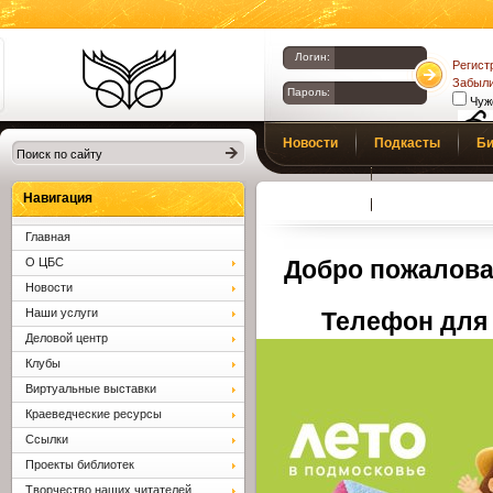
Логин:
Регист
Забыли
Пароль:
Чуж
Библиотеки
Новости
Подкасты
Би
Клина. Клинская
Верс
слаб
ЦБС.
Профсоюз
Вопросы и отв
Навигация
Главная
О ЦБС
Добро пожалова
Новости
Наши услуги
Телефон для 
Деловой центр
Клубы
Виртуальные выставки
Краеведческие ресурсы
Ссылки
Проекты библиотек
Творчество наших читателей