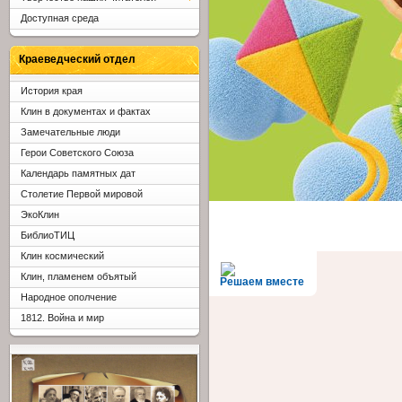
Доступная среда
Краеведческий отдел
История края
Клин в документах и фактах
Замечательные люди
Герои Советского Союза
Календарь памятных дат
Столетие Первой мировой
ЭкоКлин
БиблиоТИЦ
Клин космический
Клин, пламенем объятый
Решаем вместе
Народное ополчение
1812. Война и мир