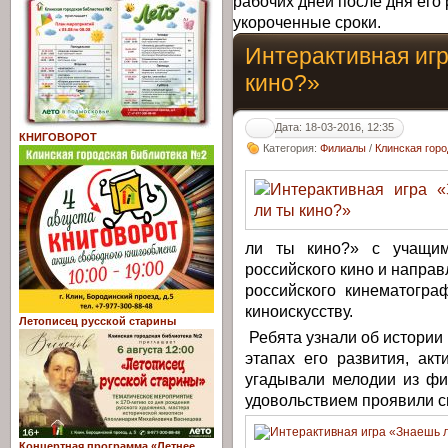
рабочих дней после дня его 
укороченные сроки.
Интерактивная иг
кино?»
Дата: 18-03-2016, 12:35
КНИГОВОРОТ
Категория:
Филиалы
/
Клинская гор
ли ты кино?» с учащи
российского кино и напра
российского кинематогр
киноискусству.
Летописец русской старины
Ребята узнали об истории
этапах его развития, ак
угадывали мелодии из фи
удовольствием проявили с
Концертная программа «Летнее