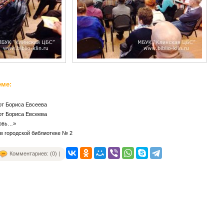
еме:
от Бориса Евсеева
от Бориса Евсеева
бовь…»
в городской библиотеке № 2
Комментариев: (0) |