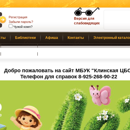
Регистрация
Версия для
Забыли пароль?
слабовидящих
Чужой комп?
сты
Библиотеки
Афиша
Контакты
Электронный катало
Обратная связь
Добро пожаловать на сайт МБУК "Клинская ЦБ
Телефон для справок 8-925-268-90-22