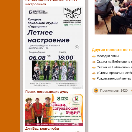
настроение»
Другие новости по т
Мелодии зимы
Сказка на Библионочь 
Сказка на Библионочь 
«Стихи, проказы и лю
Рождественский вечер 
Просмотров: 1420
Песни, согревающие душу
Для Вас, книголюбы