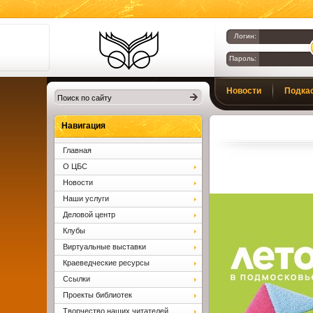
Логин:
Пароль:
Библиотеки
Новости
Подка
Клина. Клинская
ЦБС.
Вопросы и ответы
Навигация
Главная
О ЦБС
Новости
Наши услуги
Деловой центр
Клубы
Виртуальные выставки
Краеведческие ресурсы
Ссылки
Проекты библиотек
Творчество наших читателей