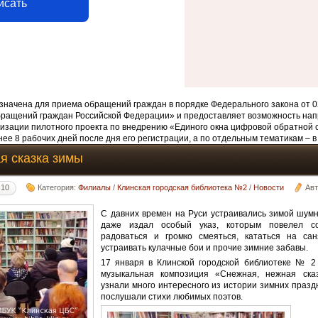
исать
начена для приема обращений граждан в порядке Федерального закона от 0
бращений граждан Российской Федерации» и предоставляет возможность нап
изации пилотного проекта по внедрению «Единого окна цифровой обратной 
ее 8 рабочих дней после дня его регистрации, а по отдельным тематикам – в
я сказка зимы
:10
Категория:
Филиалы
/
Клинская городская библиотека №2
/
Новости
Ав
С давних времен на Руси устраивались зимой шум
даже издал особый указ, которым повелел соо
радоваться и громко смеяться, кататься на саня
устраивать кулачные бои и прочие зимние забавы.
17 января в Клинской городской библиотеке № 2 
музыкальная композиция «Снежная, нежная сказ
узнали много интересного из истории зимних празд
послушали стихи любимых поэтов.