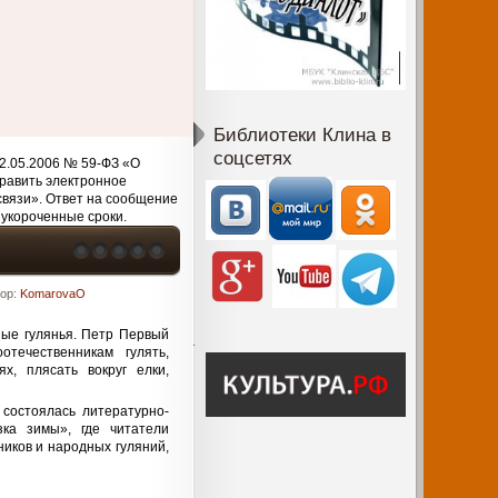
Библиотеки Клина в
соцсетях
2.05.2006 № 59-ФЗ «О
равить электронное
связи». Ответ на сообщение
 укороченные сроки.
тор:
KomarovaO
ные гулянья. Петр Первый
течественникам гулять,
х, плясать вокруг елки,
состоялась литературно-
ка зимы», где читатели
ников и народных гуляний,