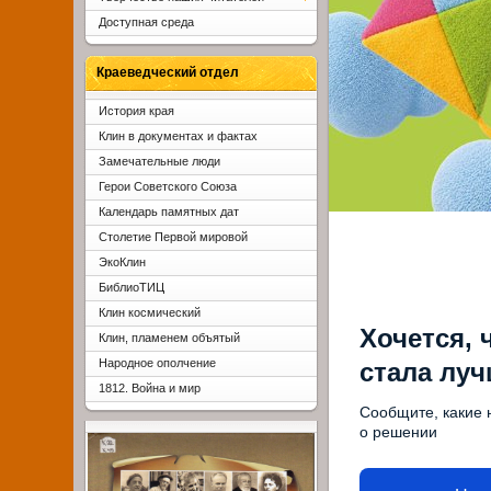
Доступная среда
Краеведческий отдел
История края
Клин в документах и фактах
Замечательные люди
Герои Советского Союза
Календарь памятных дат
Столетие Первой мировой
ЭкоКлин
БиблиоТИЦ
Клин космический
Хочется, 
Клин, пламенем объятый
Народное ополчение
стала лу
1812. Война и мир
Сообщите, какие 
о решении