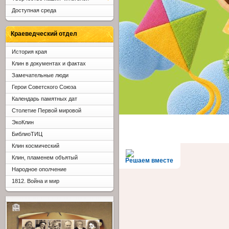
Доступная среда
Краеведческий отдел
История края
Клин в документах и фактах
Замечательные люди
Герои Советского Союза
Календарь памятных дат
Столетие Первой мировой
ЭкоКлин
БиблиоТИЦ
Клин космический
Клин, пламенем объятый
Решаем вместе
Народное ополчение
1812. Война и мир