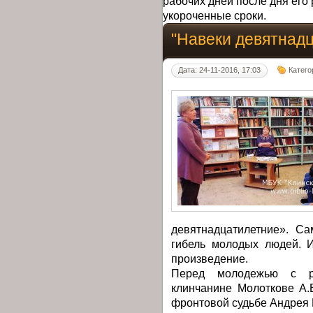
рабочих дней после дня его 
укороченные сроки.
"Навеки девятнад
Дата: 24-11-2016, 17:03
Катего
девятнадцатилетние». С
гибель молодых людей. 
произведение.
Перед молодежью с ра
клинчанине Молоткове А.
фронтовой судьбе Андрея