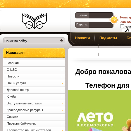
Логин:
Регист
Забыли
Пароль:
Чуж
Библиотеки
Новости
Подкасты
Би
Клина. Клинская
Верс
слаб
ЦБС.
Профсоюз
Вопросы и отв
Навигация
Главная
О ЦБС
Добро пожалова
Новости
Наши услуги
Телефон для 
Деловой центр
Клубы
Виртуальные выставки
Краеведческие ресурсы
Ссылки
Проекты библиотек
Творчество наших читателей