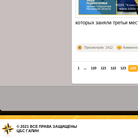
которых заняли третьи мес
Просмотров: 1412
Коммента
1
...
120
121
122
123
124
© 2021 ВСЕ ПРАВА ЗАЩИЩЕНЫ
ЦБС Г.КЛИН