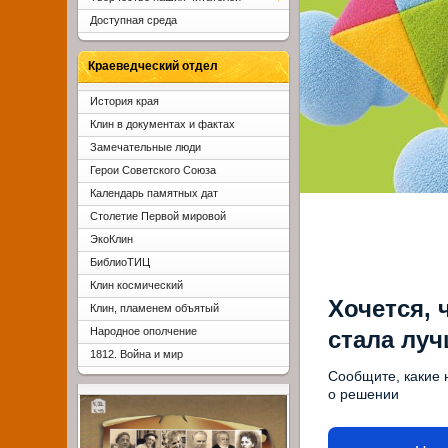
Доступная среда
Краеведческий отдел
История края
Клин в документах и фактах
Замечательные люди
Герои Советского Союза
Календарь памятных дат
Столетие Первой мировой
ЭкоКлин
БиблиоТИЦ
Клин космический
Хочется, 
Клин, пламенем объятый
Народное ополчение
стала лу
1812. Война и мир
Сообщите, какие 
о решении