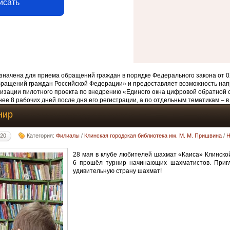
исать
начена для приема обращений граждан в порядке Федерального закона от 0
бращений граждан Российской Федерации» и предоставляет возможность нап
изации пилотного проекта по внедрению «Единого окна цифровой обратной 
ее 8 рабочих дней после дня его регистрации, а по отдельным тематикам – в
нир
:20
Категория:
Филиалы
/
Клинская городская библиотека им. М. М. Пришвина
/
Н
28 мая в клубе любителей шахмат «Каиса» Клинско
6 прошёл турнир начинающих шахматистов. Приг
удивительную страну шахмат!