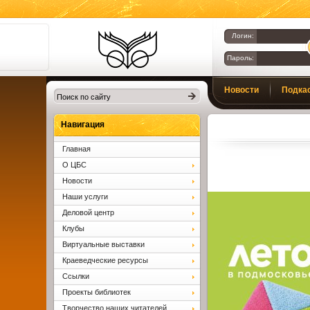
Логин:
Пароль:
Библиотеки
Новости
Подка
Клина. Клинская
ЦБС.
Вопросы и ответы
Навигация
Главная
О ЦБС
Новости
Наши услуги
Деловой центр
Клубы
Виртуальные выставки
Краеведческие ресурсы
Ссылки
Проекты библиотек
Творчество наших читателей