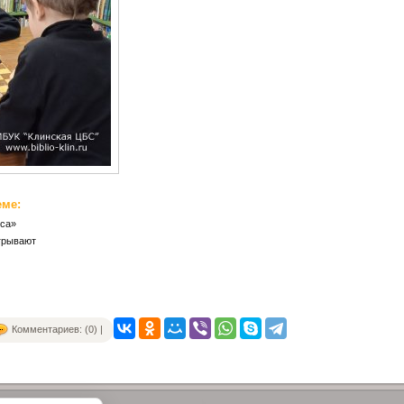
еме:
сса»
грывают
Комментариев: (0) |