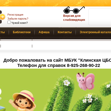
Регистрация
Версия для
Забыли пароль?
слабовидящих
Чужой комп?
сты
Библиотеки
Афиша
Контакты
Электронный катало
Обратная связь
Добро пожаловать на сайт МБУК "Клинская ЦБ
Телефон для справок 8-925-268-90-22