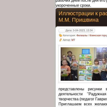
рабочих дней после дня его 
укороченные сроки.
Иллюстрации к ра
М.М. Пришвина
Дата: 3-04-2023, 13:34
Категория:
Филиалы
/
Клинская горо
Автор:
MT
представлены рисунки в
деятельности "Радужна
творчества (педагог Гаврил
Приглашаем всех желающ