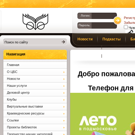
Логин:
Регист
Забыли
Пароль:
Чуж
Библиотеки
Новости
Подкасты
Би
Клина. Клинская
Верс
слаб
ЦБС.
Профсоюз
Вопросы и отв
Навигация
Главная
О ЦБС
Добро пожалова
Новости
Наши услуги
Телефон для 
Деловой центр
Клубы
Виртуальные выставки
Краеведческие ресурсы
Ссылки
Проекты библиотек
Творчество наших читателей