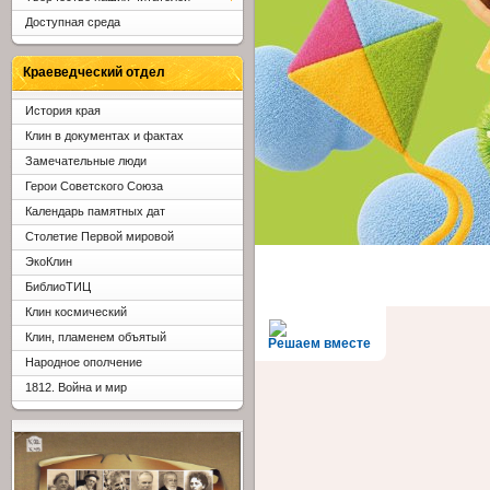
Доступная среда
Краеведческий отдел
История края
Клин в документах и фактах
Замечательные люди
Герои Советского Союза
Календарь памятных дат
Столетие Первой мировой
ЭкоКлин
БиблиоТИЦ
Клин космический
Клин, пламенем объятый
Решаем вместе
Народное ополчение
1812. Война и мир