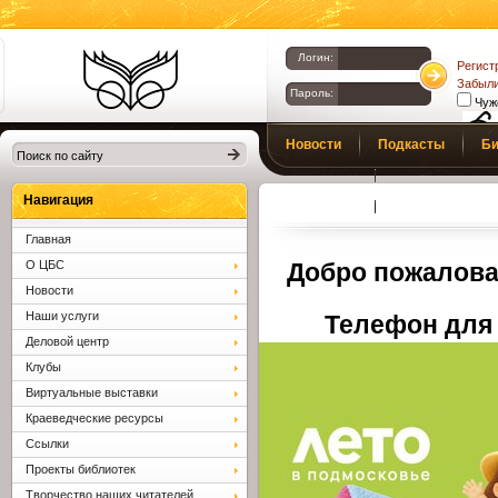
Логин:
Регист
Забыли
Пароль:
Чуж
Библиотеки
Новости
Подкасты
Би
Клина. Клинская
Верс
слаб
ЦБС.
Профсоюз
Вопросы и отв
Навигация
Главная
О ЦБС
Добро пожалова
Новости
Наши услуги
Телефон для 
Деловой центр
Клубы
Виртуальные выставки
Краеведческие ресурсы
Ссылки
Проекты библиотек
Творчество наших читателей