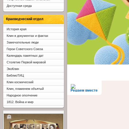
Доступная среда
Краеведческий отдел
История края
Клин в документах и фактах
Замечательные люди
Герои Советского Союза
Календарь памятных дат
Столетие Первой мировой
ЭкоКлин
БиблиоТИЦ
Клин космический
Клин, пламенем объятый
Решаем вместе
Народное ополчение
1812. Война и мир