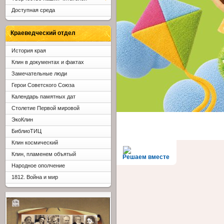
Доступная среда
Краеведческий отдел
История края
Клин в документах и фактах
Замечательные люди
Герои Советского Союза
Календарь памятных дат
Столетие Первой мировой
ЭкоКлин
БиблиоТИЦ
Клин космический
Клин, пламенем объятый
Решаем вместе
Народное ополчение
1812. Война и мир