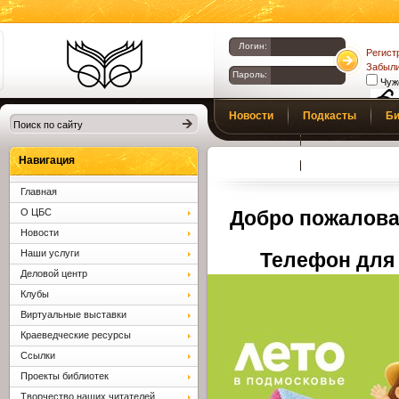
Логин:
Регист
Забыли
Пароль:
Чуж
Библиотеки
Новости
Подкасты
Би
Клина. Клинская
Верс
слаб
ЦБС.
Профсоюз
Вопросы и отв
Навигация
Главная
О ЦБС
Добро пожалова
Новости
Наши услуги
Телефон для 
Деловой центр
Клубы
Виртуальные выставки
Краеведческие ресурсы
Ссылки
Проекты библиотек
Творчество наших читателей