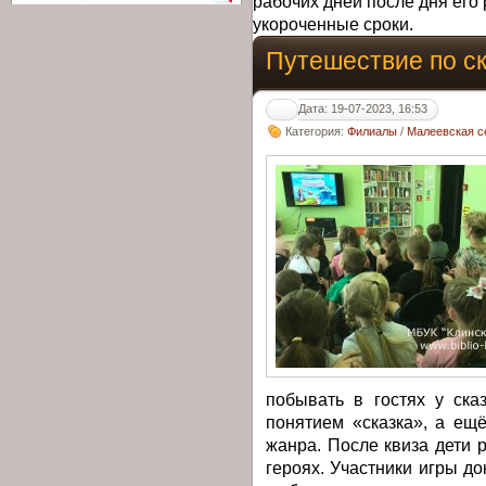
рабочих дней после дня его 
укороченные сроки.
Путешествие по с
Дата: 19-07-2023, 16:53
Категория:
Филиалы
/
Малеевская с
побывать в гостях у ска
понятием «сказка», а ещ
жанра. После квиза дети 
героях. Участники игры до