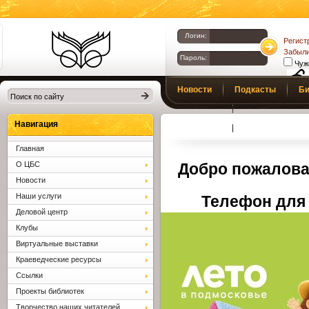
Логин:
Регист
Забыли
Пароль:
Чуж
Библиотеки
Новости
Подкасты
Би
Клина. Клинская
Верс
слаб
ЦБС.
Профсоюз
Вопросы и отв
Навигация
Главная
О ЦБС
Добро пожалова
Новости
Наши услуги
Телефон для 
Деловой центр
Клубы
Виртуальные выставки
Краеведческие ресурсы
Ссылки
Проекты библиотек
Творчество наших читателей