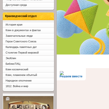
Доступная среда
Краеведческий отдел
История края
Клин в документах и фактах
Замечательные люди
Герои Советского Союза
Календарь памятных дат
Столетие Первой мировой
ЭкоКлин
БиблиоТИЦ
Клин космический
Клин, пламенем объятый
Решаем вместе
Народное ополчение
1812. Война и мир