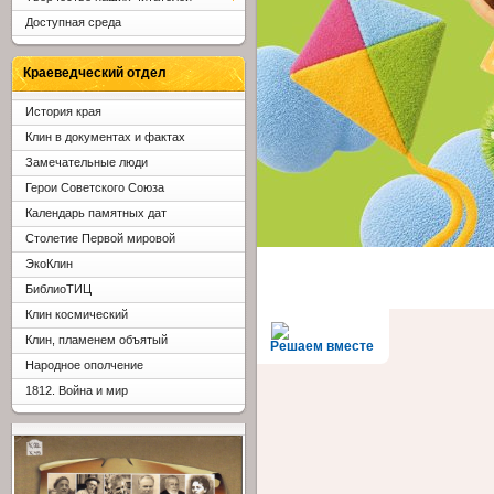
Доступная среда
Краеведческий отдел
История края
Клин в документах и фактах
Замечательные люди
Герои Советского Союза
Календарь памятных дат
Столетие Первой мировой
ЭкоКлин
БиблиоТИЦ
Клин космический
Клин, пламенем объятый
Решаем вместе
Народное ополчение
1812. Война и мир