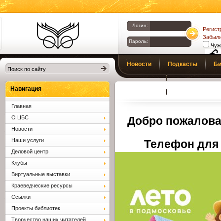
Логин:
Регист
Забыли
Пароль:
Чуж
Библиотеки
Новости
Подкасты
Би
Клина. Клинская
Верс
слаб
ЦБС.
Профсоюз
Вопросы и отв
Навигация
Главная
О ЦБС
Добро пожалова
Новости
Наши услуги
Телефон для 
Деловой центр
Клубы
Виртуальные выставки
Краеведческие ресурсы
Ссылки
Проекты библиотек
Творчество наших читателей