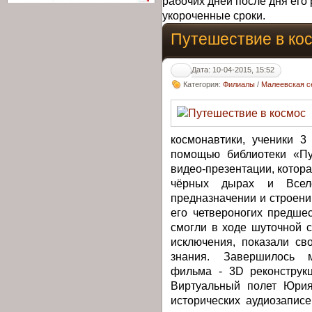
рабочих дней после дня его 
укороченные сроки.
Путешествие в ко
Дата: 10-04-2015, 15:52
Категория:
Филиалы
/
Малеевская с
космонавтики, ученики 
помощью библиотеки «Пу
видео-презентации, котора
чёрных дырах и Вселе
предназначении и строени
его четвероногих предше
смогли в ходе шуточной с
исключения, показали св
знания. Завершилось 
фильма - 3D реконструкц
Виртуальный полет Юрия
исторических аудиозаписе