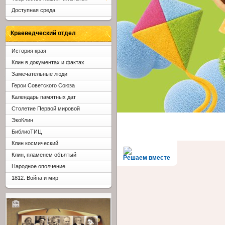
Доступная среда
Краеведческий отдел
История края
Клин в документах и фактах
Замечательные люди
Герои Советского Союза
Календарь памятных дат
Столетие Первой мировой
ЭкоКлин
БиблиоТИЦ
Клин космический
Клин, пламенем объятый
Решаем вместе
Народное ополчение
1812. Война и мир