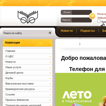
Логин:
Регист
Забыли
Пароль:
Чуж
Библиотеки
Новости
Подкасты
Би
Клина. Клинская
Верс
слаб
ЦБС.
Профсоюз
Вопросы и отв
Навигация
Главная
О ЦБС
Добро пожалова
Новости
Наши услуги
Телефон для 
Деловой центр
Клубы
Виртуальные выставки
Краеведческие ресурсы
Ссылки
Проекты библиотек
Творчество наших читателей