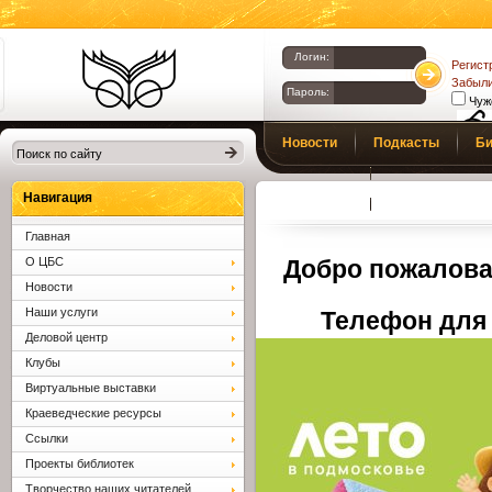
Логин:
Регист
Забыли
Пароль:
Чуж
Библиотеки
Новости
Подкасты
Би
Клина. Клинская
Верс
слаб
ЦБС.
Профсоюз
Вопросы и отв
Навигация
Главная
О ЦБС
Добро пожалова
Новости
Наши услуги
Телефон для 
Деловой центр
Клубы
Виртуальные выставки
Краеведческие ресурсы
Ссылки
Проекты библиотек
Творчество наших читателей