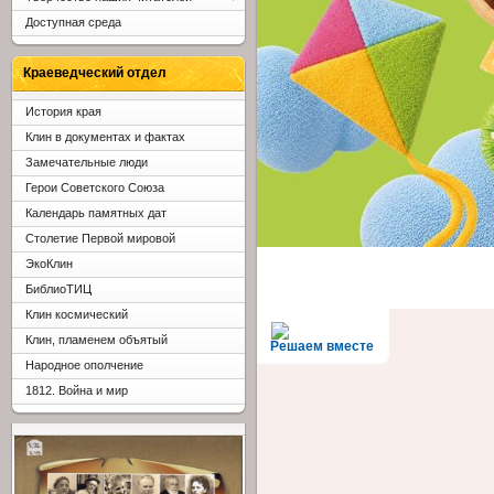
Доступная среда
Краеведческий отдел
История края
Клин в документах и фактах
Замечательные люди
Герои Советского Союза
Календарь памятных дат
Столетие Первой мировой
ЭкоКлин
БиблиоТИЦ
Клин космический
Клин, пламенем объятый
Решаем вместе
Народное ополчение
1812. Война и мир